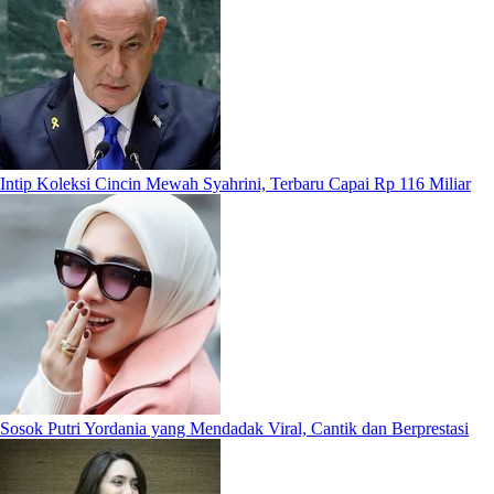
Intip Koleksi Cincin Mewah Syahrini, Terbaru Capai Rp 116 Miliar
Sosok Putri Yordania yang Mendadak Viral, Cantik dan Berprestasi