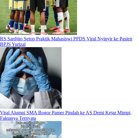
RS Sardjito Setop Praktik Mahasiswi PPDS Viral Nyinyir ke Pasien
BPJS Yurizal
Viral Alumni SMA Bogor Pamer Pindah ke AS Demi Kejar Mimpi,
Faktanya Ternyata