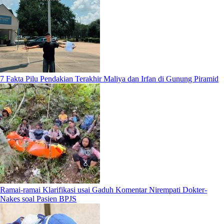
7 Fakta Pilu Pendakian Terakhir Maliya dan Irfan di Gunung Piramid
Ramai-ramai Klarifikasi usai Gaduh Komentar Nirempati Dokter-
Nakes soal Pasien BPJS