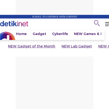
SCROLL TO CONTINUE WITH CONTENT
Home
Gadget
Cyberlife
NEW
Games & Espo
NEW
Gadget of the Month
NEW
Lab Gadget
NEW
G