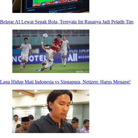
Belajar AI Lewat Sepak Bola, Ternyata Ini Rasanya Jadi Pelatih Tim
Laga Hidup Mati Indonesia vs Singapura, Netizen: Harus Menang!