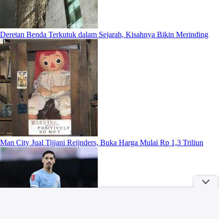
Deretan Benda Terkutuk dalam Sejarah, Kisahnya Bikin Merinding
Man City Jual Tijjani Reijnders, Buka Harga Mulai Rp 1,3 Triliun