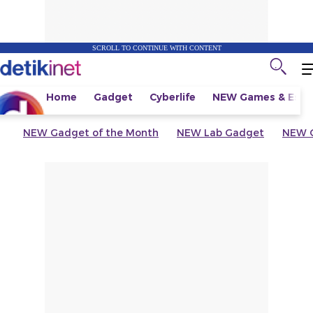
SCROLL TO CONTINUE WITH CONTENT
Home
Gadget
Cyberlife
NEW
Games & Espo
NEW
Gadget of the Month
NEW
Lab Gadget
NEW
G