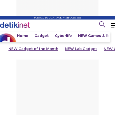
SCROLL TO CONTINUE WITH CONTENT
Home
Gadget
Cyberlife
NEW
Games & Espo
NEW
Gadget of the Month
NEW
Lab Gadget
NEW
G