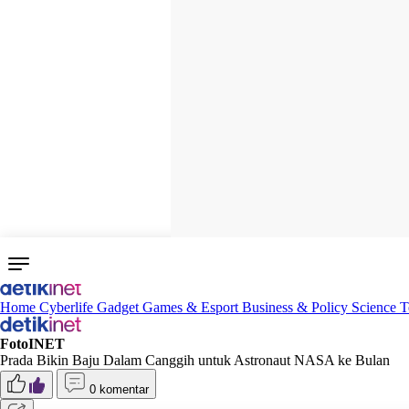
Home
Cyberlife
Gadget
Games & Esport
Business & Policy
Science
T
FotoINET
Prada Bikin Baju Dalam Canggih untuk Astronaut NASA ke Bulan
0 komentar