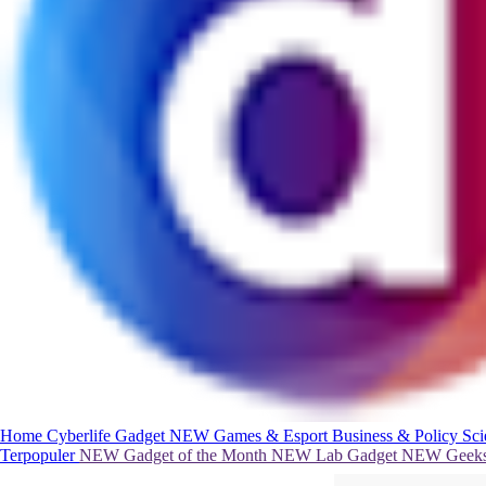
Home
Cyberlife
Gadget
NEW
Games & Esport
Business & Policy
Sc
Terpopuler
NEW
Gadget of the Month
NEW
Lab Gadget
NEW
Geeks