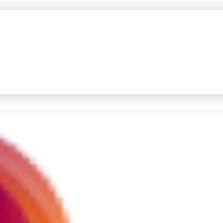
#4
iran
#5
demo
Promoted
Terakhir yang dicari
Loading...