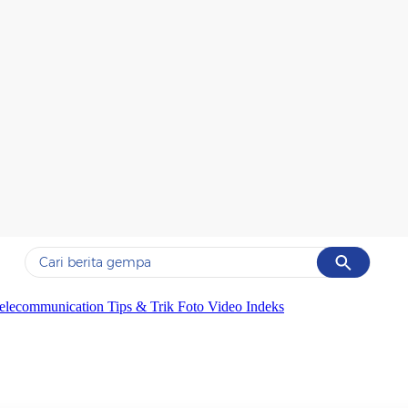
Cancel
Yang sedang ramai dicari
elecommunication
Tips & Trik
Foto
Video
Indeks
#1
gempa hari ini
#2
gempa
#3
prabowo