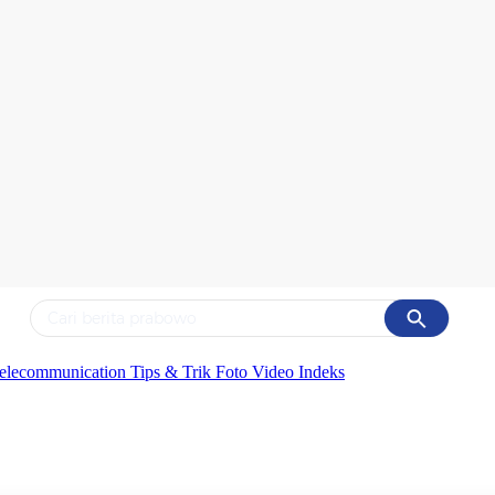
Cancel
Yang sedang ramai dicari
elecommunication
Tips & Trik
Foto
Video
Indeks
#1
data live draw sgp
#2
piala presiden 2026
#3
prabowo