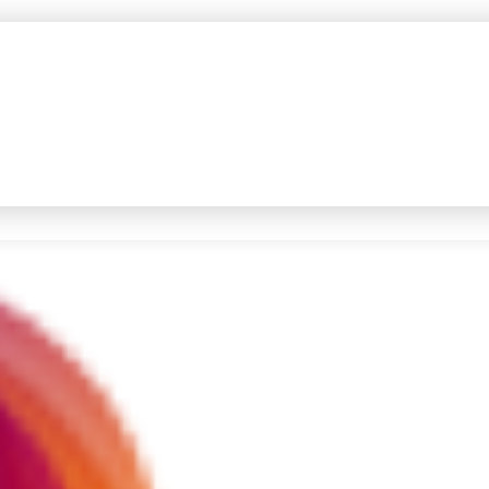
#4
iran
#5
gempa hari ini
Promoted
Terakhir yang dicari
Loading...