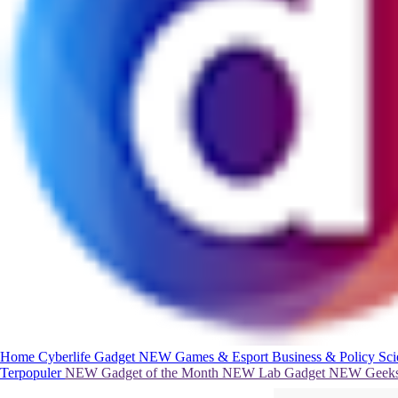
Home
Cyberlife
Gadget
NEW
Games & Esport
Business & Policy
Sc
Terpopuler
NEW
Gadget of the Month
NEW
Lab Gadget
NEW
Geeks