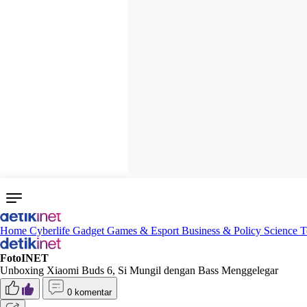
Home
Cyberlife
Gadget
Games & Esport
Business & Policy
Science
T
FotoINET
Unboxing Xiaomi Buds 6, Si Mungil dengan Bass Menggelegar
0 komentar