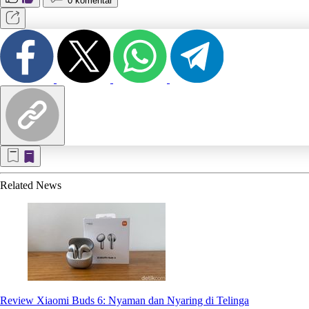
0 komentar
Related
News
Review Xiaomi Buds 6: Nyaman dan Nyaring di Telinga