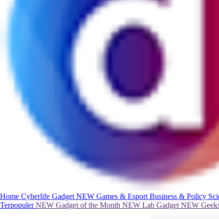
Home
Cyberlife
Gadget
NEW
Games & Esport
Business & Policy
Sc
Terpopuler
NEW
Gadget of the Month
NEW
Lab Gadget
NEW
Geeks