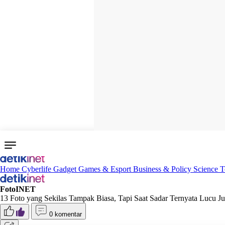
Home
Cyberlife
Gadget
Games & Esport
Business & Policy
Science
T
FotoINET
13 Foto yang Sekilas Tampak Biasa, Tapi Saat Sadar Ternyata Lucu J
0 komentar