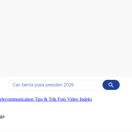
Cancel
Yang sedang ramai dicari
elecommunication
Tips & Trik
Foto
Video
Indeks
#1
data live draw sgp
uga
#2
piala presiden 2026
#3
prabowo