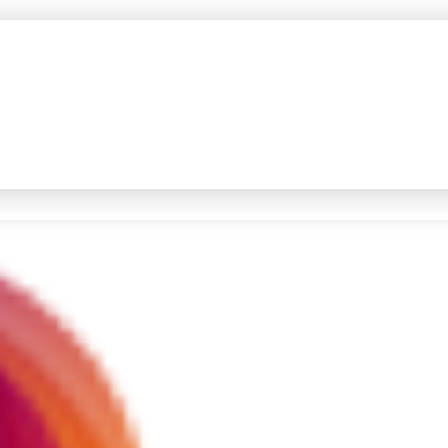
#4
iran
#5
gempa hari ini
Promoted
Terakhir yang dicari
Loading...