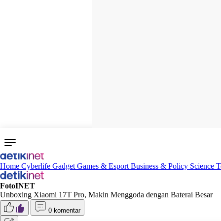
Home
Cyberlife
Gadget
Games & Esport
Business & Policy
Science
T
FotoINET
Unboxing Xiaomi 17T Pro, Makin Menggoda dengan Baterai Besar
0 komentar