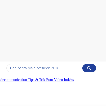
Cancel
Yang sedang ramai dicari
elecommunication
Tips & Trik
Foto
Video
Indeks
#1
data live draw sgp
#2
piala presiden 2026
#3
prabowo