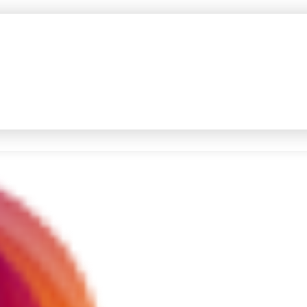
#4
iran
#5
gempa hari ini
Promoted
Terakhir yang dicari
Loading...