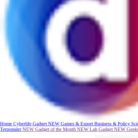
Home
Cyberlife
Gadget
NEW
Games & Esport
Business & Policy
Sc
Terpopuler
NEW
Gadget of the Month
NEW
Lab Gadget
NEW
Geeks