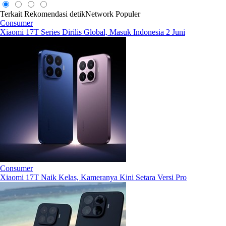
Terkait
Rekomendasi
detikNetwork
Populer
Consumer
Xiaomi 17T Series Dirilis Global, Masuk Indonesia 2 Juni
Consumer
Xiaomi 17T Naik Kelas, Kameranya Kini Setara Versi Pro