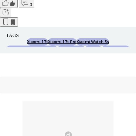
0
TAGS
Xiaomi 17t
Xiaomi 17t Pro
Xiaomi Watch 5s
Xiaomi Smart Band 10 Pro
Xiaomi Buds 6
Fotoinet
Fotodetikcom
Gotmxiaomi17t