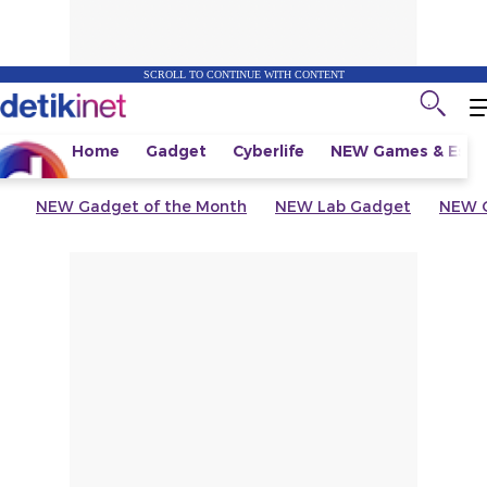
SCROLL TO CONTINUE WITH CONTENT
Home
Gadget
Cyberlife
NEW
Games & Espo
NEW
Gadget of the Month
NEW
Lab Gadget
NEW
G