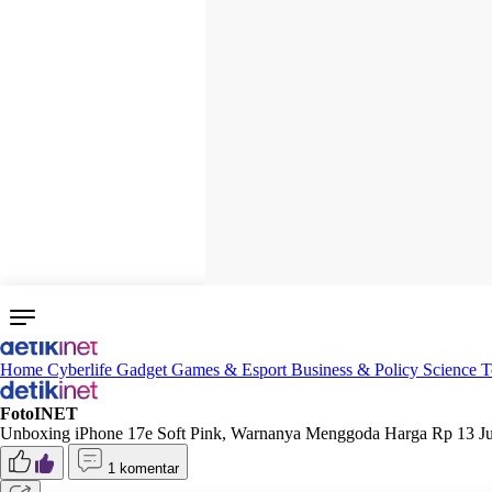
Home
Cyberlife
Gadget
Games & Esport
Business & Policy
Science
T
FotoINET
Unboxing iPhone 17e Soft Pink, Warnanya Menggoda Harga Rp 13 Ju
1 komentar