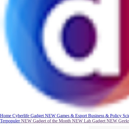
Home
Cyberlife
Gadget
NEW
Games & Esport
Business & Policy
Sc
Terpopuler
NEW
Gadget of the Month
NEW
Lab Gadget
NEW
Geeks