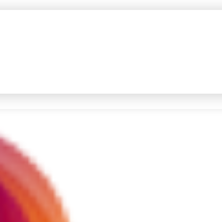
#4
prabowo
#5
gempa hari ini
Promoted
Terakhir yang dicari
Loading...