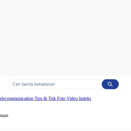
Cancel
Yang sedang ramai dicari
elecommunication
Tips & Trik
Foto
Video
Indeks
#1
data live draw sgp
taan
#2
k-talk
#3
kebakaran