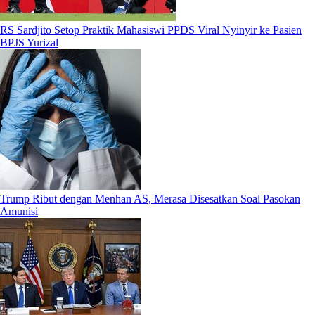
RS Sardjito Setop Praktik Mahasiswi PPDS Viral Nyinyir ke Pasien
BPJS Yurizal
Trump Ribut dengan Menhan AS, Merasa Disesatkan Soal Pasokan
Amunisi