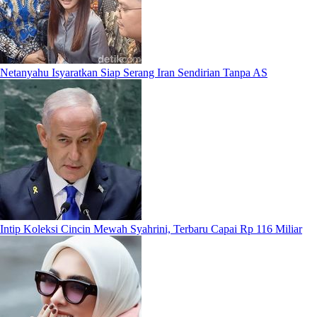
Netanyahu Isyaratkan Siap Serang Iran Sendirian Tanpa AS
Intip Koleksi Cincin Mewah Syahrini, Terbaru Capai Rp 116 Miliar