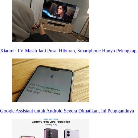
Xiaomi: TV Masih Jadi Pusat Hiburan, Smartphone Hanya Pelengkap
Google Assistant untuk Android Segera Dimatikan, Ini Penggantinya