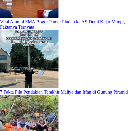
Viral Alumni SMA Bogor Pamer Pindah ke AS Demi Kejar Mimpi,
Faktanya Ternyata
7 Fakta Pilu Pendakian Terakhir Maliya dan Irfan di Gunung Piramid