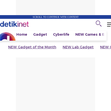
SCROLL TO CONTINUE WITH CONTENT
Home
Gadget
Cyberlife
NEW
Games & Espo
NEW
Gadget of the Month
NEW
Lab Gadget
NEW
G