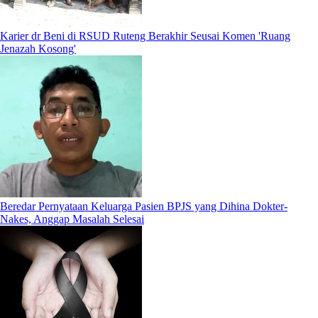
Karier dr Beni di RSUD Ruteng Berakhir Seusai Komen 'Ruang
Jenazah Kosong'
Beredar Pernyataan Keluarga Pasien BPJS yang Dihina Dokter-
Nakes, Anggap Masalah Selesai