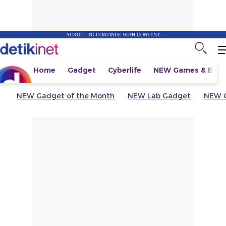
SCROLL TO CONTINUE WITH CONTENT
Home
Gadget
Cyberlife
NEW
Games & Espo
NEW
Gadget of the Month
NEW
Lab Gadget
NEW
G