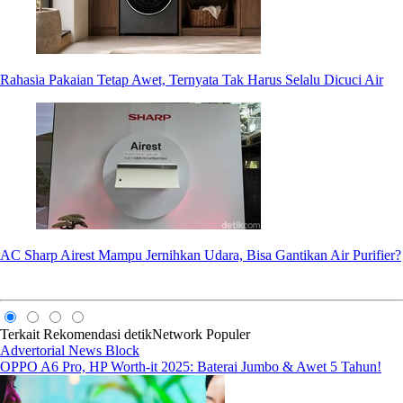
Rahasia Pakaian Tetap Awet, Ternyata Tak Harus Selalu Dicuci Air
AC Sharp Airest Mampu Jernihkan Udara, Bisa Gantikan Air Purifier?
Terkait
Rekomendasi
detikNetwork
Populer
Advertorial News Block
OPPO A6 Pro, HP Worth-it 2025: Baterai Jumbo & Awet 5 Tahun!