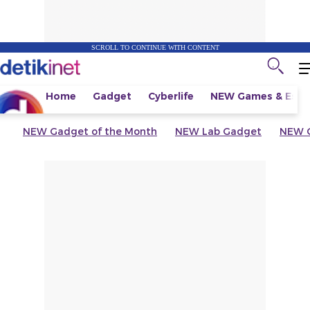
SCROLL TO CONTINUE WITH CONTENT
Home
Gadget
Cyberlife
NEW
Games & Espo
NEW
Gadget of the Month
NEW
Lab Gadget
NEW
G