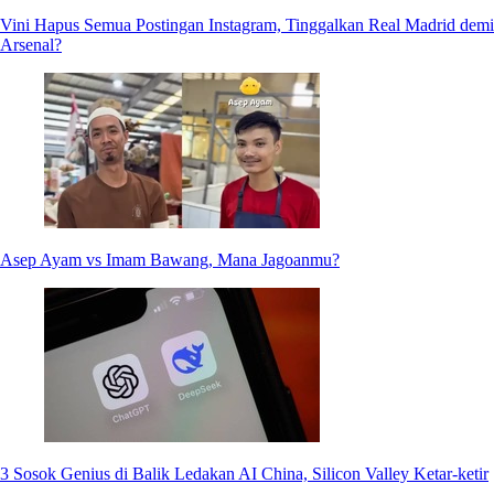
Vini Hapus Semua Postingan Instagram, Tinggalkan Real Madrid demi
Arsenal?
Asep Ayam vs Imam Bawang, Mana Jagoanmu?
3 Sosok Genius di Balik Ledakan AI China, Silicon Valley Ketar-ketir