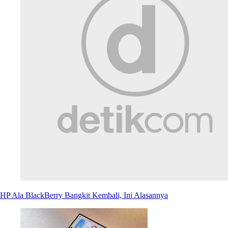
HP Ala BlackBerry Bangkit Kembali, Ini Alasannya