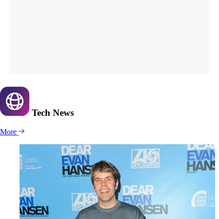
Tech
News
More