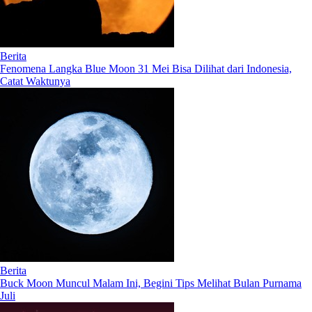
Berita
Fenomena Langka Blue Moon 31 Mei Bisa Dilihat dari Indonesia,
Catat Waktunya
Berita
Buck Moon Muncul Malam Ini, Begini Tips Melihat Bulan Purnama
Juli