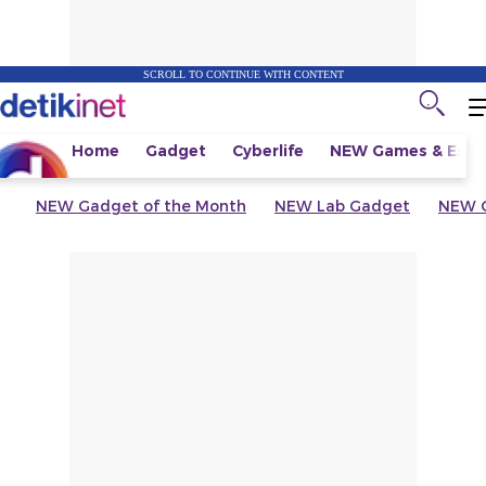
SCROLL TO CONTINUE WITH CONTENT
Home
Gadget
Cyberlife
NEW
Games & Espo
NEW
Gadget of the Month
NEW
Lab Gadget
NEW
G