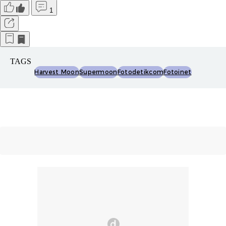
1
TAGS
Harvest Moon
Supermoon
Fotodetikcom
Fotoinet