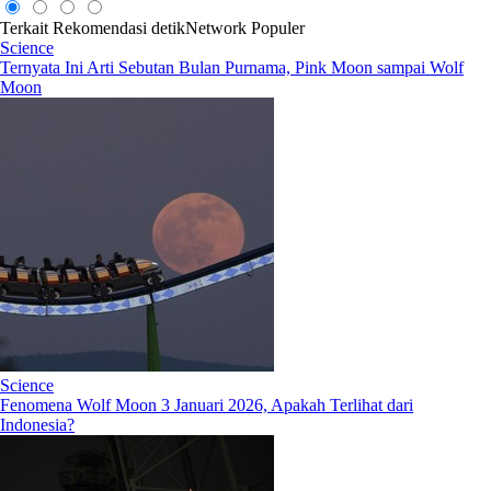
Terkait
Rekomendasi
detikNetwork
Populer
Science
Ternyata Ini Arti Sebutan Bulan Purnama, Pink Moon sampai Wolf
Moon
Science
Fenomena Wolf Moon 3 Januari 2026, Apakah Terlihat dari
Indonesia?