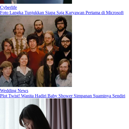
Cyberlife
Foto Langka Tunjukkan Siapa Saja Karyawan Pertama di Microsoft
Wedding News
Plot Twist! Wanita Hadiri Baby Shower Simpanan Suaminya Sendiri