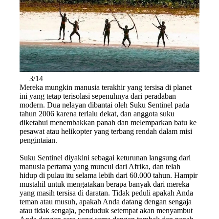
3/14
Mereka mungkin manusia terakhir yang tersisa di planet
ini yang tetap terisolasi sepenuhnya dari peradaban
modern. Dua nelayan dibantai oleh Suku Sentinel pada
tahun 2006 karena terlalu dekat, dan anggota suku
diketahui menembakkan panah dan melemparkan batu ke
pesawat atau helikopter yang terbang rendah dalam misi
pengintaian.
Suku Sentinel diyakini sebagai keturunan langsung dari
manusia pertama yang muncul dari Afrika, dan telah
hidup di pulau itu selama lebih dari 60.000 tahun. Hampir
mustahil untuk mengatakan berapa banyak dari mereka
yang masih tersisa di daratan. Tidak peduli apakah Anda
teman atau musuh, apakah Anda datang dengan sengaja
atau tidak sengaja, penduduk setempat akan menyambut