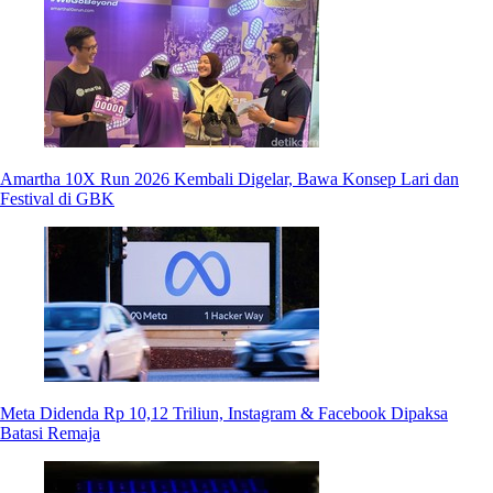
Amartha 10X Run 2026 Kembali Digelar, Bawa Konsep Lari dan
Festival di GBK
Meta Didenda Rp 10,12 Triliun, Instagram & Facebook Dipaksa
Batasi Remaja