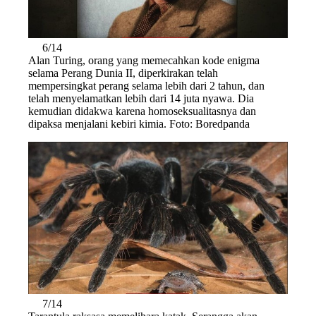
6/14
Alan Turing, orang yang memecahkan kode enigma
selama Perang Dunia II, diperkirakan telah
mempersingkat perang selama lebih dari 2 tahun, dan
telah menyelamatkan lebih dari 14 juta nyawa. Dia
kemudian didakwa karena homoseksualitasnya dan
dipaksa menjalani kebiri kimia. Foto: Boredpanda
7/14