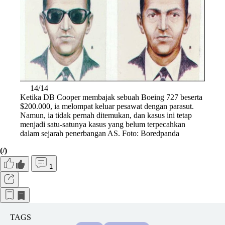
14/14
Ketika DB Cooper membajak sebuah Boeing 727 beserta
$200.000, ia melompat keluar pesawat dengan parasut.
Namun, ia tidak pernah ditemukan, dan kasus ini tetap
menjadi satu-satunya kasus yang belum terpecahkan
dalam sejarah penerbangan AS. Foto: Boredpanda
(/)
1
TAGS