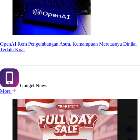
OpenAI Rem Pengembangan Astra, Kemampuan Meretasnya Dinilai
Terlalu Kuat
Gadget
News
More