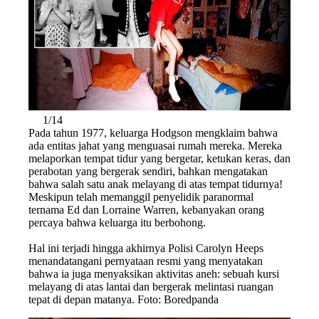
1/14
Pada tahun 1977, keluarga Hodgson mengklaim bahwa
ada entitas jahat yang menguasai rumah mereka. Mereka
melaporkan tempat tidur yang bergetar, ketukan keras, dan
perabotan yang bergerak sendiri, bahkan mengatakan
bahwa salah satu anak melayang di atas tempat tidurnya!
Meskipun telah memanggil penyelidik paranormal
ternama Ed dan Lorraine Warren, kebanyakan orang
percaya bahwa keluarga itu berbohong.
Hal ini terjadi hingga akhirnya Polisi Carolyn Heeps
menandatangani pernyataan resmi yang menyatakan
bahwa ia juga menyaksikan aktivitas aneh: sebuah kursi
melayang di atas lantai dan bergerak melintasi ruangan
tepat di depan matanya. Foto: Boredpanda