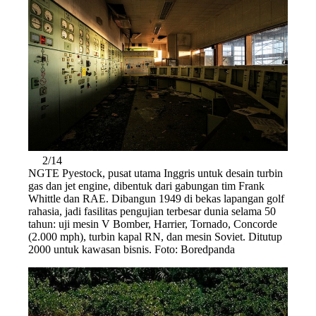
2/14
NGTE Pyestock, pusat utama Inggris untuk desain turbin
gas dan jet engine, dibentuk dari gabungan tim Frank
Whittle dan RAE. Dibangun 1949 di bekas lapangan golf
rahasia, jadi fasilitas pengujian terbesar dunia selama 50
tahun: uji mesin V Bomber, Harrier, Tornado, Concorde
(2.000 mph), turbin kapal RN, dan mesin Soviet. Ditutup
2000 untuk kawasan bisnis. Foto: Boredpanda