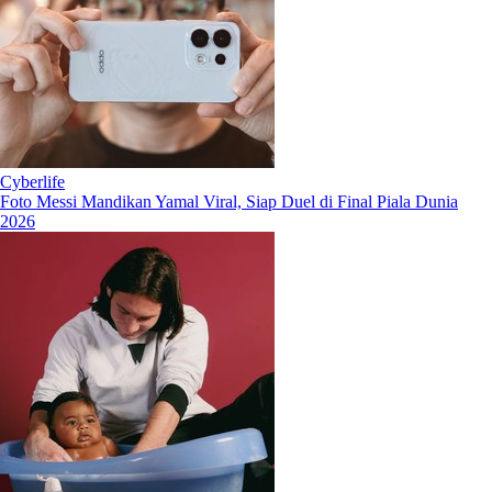
Cyberlife
Foto Messi Mandikan Yamal Viral, Siap Duel di Final Piala Dunia
2026