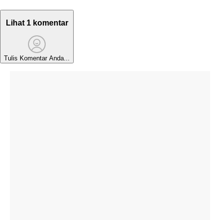
Lihat 1 komentar
Tulis Komentar Anda...