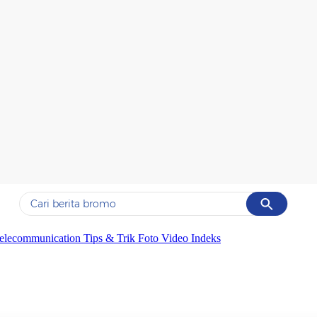
Cancel
Yang sedang ramai dicari
elecommunication
Tips & Trik
Foto
Video
Indeks
#1
ketik
#2
bromo
#3
streaming motogp