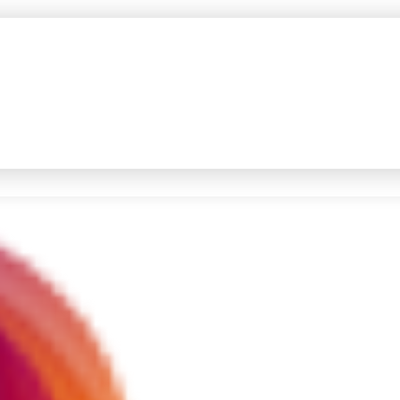
#4
prabowo
#5
data live draw sgp
Promoted
Terakhir yang dicari
Loading...