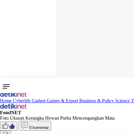
Home
Cyberlife
Gadget
Games & Esport
Business & Policy
Science
T
FotoINET
Foto Ukuran Kerangka Hewan Purba Mencengangkan Mata
0 komentar