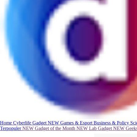
Home
Cyberlife
Gadget
NEW
Games & Esport
Business & Policy
Sc
Terpopuler
NEW
Gadget of the Month
NEW
Lab Gadget
NEW
Geeks