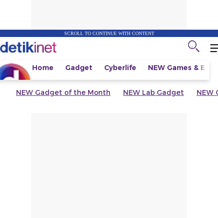
SCROLL TO CONTINUE WITH CONTENT
Home
Gadget
Cyberlife
NEW
Games & Espo
NEW
Gadget of the Month
NEW
Lab Gadget
NEW
G