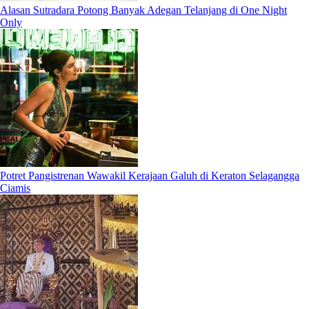
Alasan Sutradara Potong Banyak Adegan Telanjang di One Night
Only
Potret Pangistrenan Wawakil Kerajaan Galuh di Keraton Selagangga
Ciamis