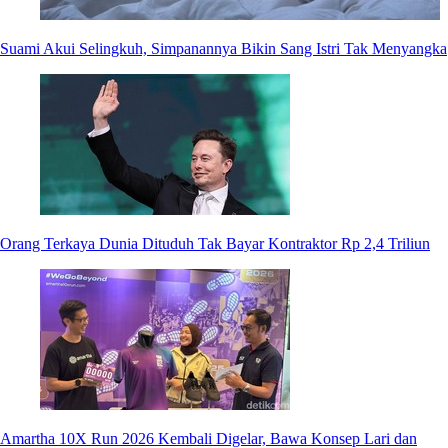
Suami Akui Selingkuh, Simpanannya Bikin Sang Istri Tak Menyangka
Orang Terkaya Dunia Dituduh Tak Bayar Kontraktor Rp 2,4 Triliun
Amartha 10X Run 2026 Kembali Digelar, Bawa Konsep Lari dan