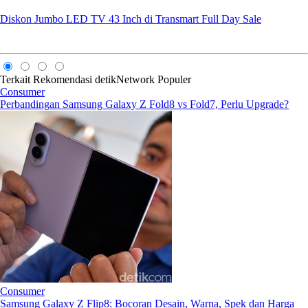
Diskon Jumbo LED TV 43 Inch di Transmart Full Day Sale
Terkait
Rekomendasi
detikNetwork
Populer
Consumer
Perbandingan Samsung Galaxy Z Fold8 vs Fold7, Perlu Upgrade?
Consumer
Samsung Galaxy Z Flip8: Bocoran Desain, Warna, Spek dan Harga