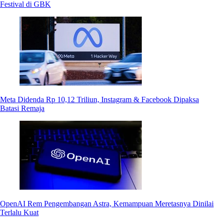
Festival di GBK
Meta Didenda Rp 10,12 Triliun, Instagram & Facebook Dipaksa
Batasi Remaja
OpenAI Rem Pengembangan Astra, Kemampuan Meretasnya Dinilai
Terlalu Kuat