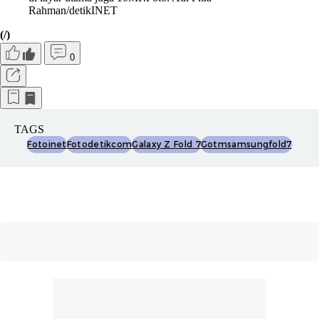
Rahman/detikINET
(/)
0
TAGS
Fotoinet
Fotodetikcom
Galaxy Z Fold 7
Gotmsamsungfold7