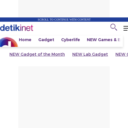
SCROLL TO CONTINUE WITH CONTENT
Home
Gadget
Cyberlife
NEW
Games & Espo
NEW
Gadget of the Month
NEW
Lab Gadget
NEW
G