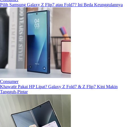
Pilih Samsung Galaxy Z Flip7 atau Fold7? Ini Beda Keunggulannya
Consumer
Khawatir Pakai HP Lipat? Galaxy Z Fold7 & Z Flip7 Kini Makin
Tangguh-Pintar