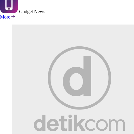
Gadget
News
More