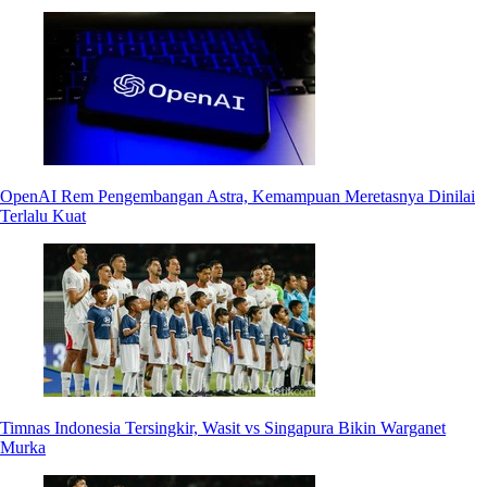
OpenAI Rem Pengembangan Astra, Kemampuan Meretasnya Dinilai
Terlalu Kuat
Timnas Indonesia Tersingkir, Wasit vs Singapura Bikin Warganet
Murka