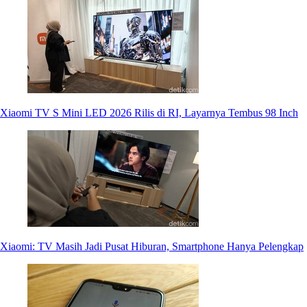
Xiaomi TV S Mini LED 2026 Rilis di RI, Layarnya Tembus 98 Inch
Xiaomi: TV Masih Jadi Pusat Hiburan, Smartphone Hanya Pelengkap