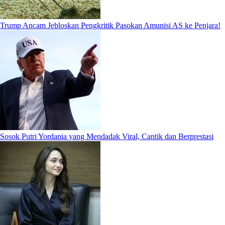
Trump Ancam Jebloskan Pengkritik Pasokan Amunisi AS ke Penjara!
Sosok Putri Yordania yang Mendadak Viral, Cantik dan Berprestasi