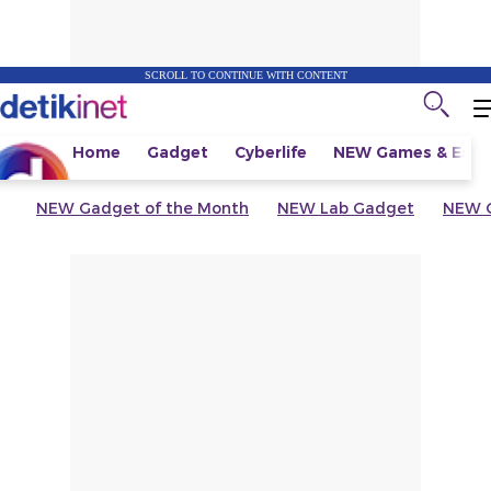
SCROLL TO CONTINUE WITH CONTENT
Home
Gadget
Cyberlife
NEW
Games & Espo
NEW
Gadget of the Month
NEW
Lab Gadget
NEW
G