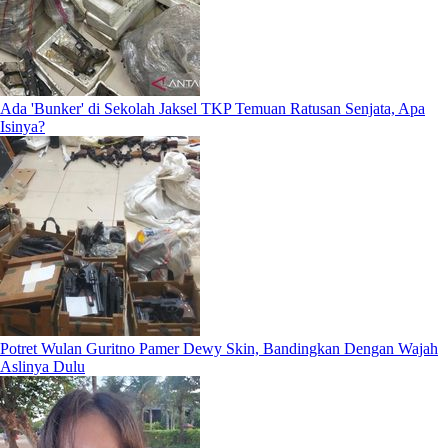
Ada 'Bunker' di Sekolah Jaksel TKP Temuan Ratusan Senjata, Apa
Isinya?
Potret Wulan Guritno Pamer Dewy Skin, Bandingkan Dengan Wajah
Aslinya Dulu