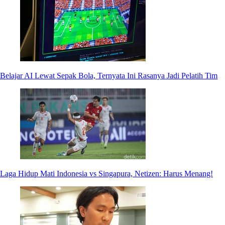
Belajar AI Lewat Sepak Bola, Ternyata Ini Rasanya Jadi Pelatih Tim
Laga Hidup Mati Indonesia vs Singapura, Netizen: Harus Menang!