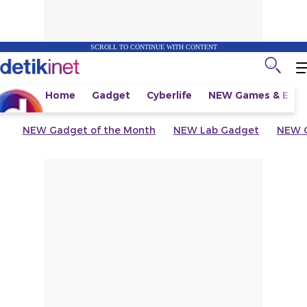
SCROLL TO CONTINUE WITH CONTENT
Home
Gadget
Cyberlife
NEW
Games & Espo
NEW
Gadget of the Month
NEW
Lab Gadget
NEW
G