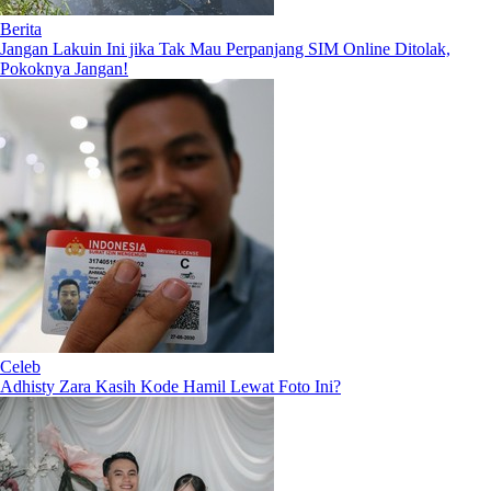
Berita
Jangan Lakuin Ini jika Tak Mau Perpanjang SIM Online Ditolak,
Pokoknya Jangan!
Celeb
Adhisty Zara Kasih Kode Hamil Lewat Foto Ini?