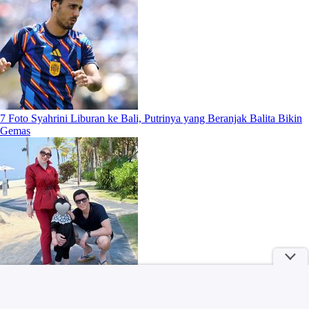
7 Foto Syahrini Liburan ke Bali, Putrinya yang Beranjak Balita Bikin
Gemas
Potret Wulan Guritno Pamer Dewy Skin, Bandingkan Dengan Wajah
Aslinya Dulu