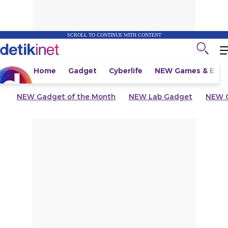
SCROLL TO CONTINUE WITH CONTENT
Home
Gadget
Cyberlife
NEW
Games & Espo
NEW
Gadget of the Month
NEW
Lab Gadget
NEW
G