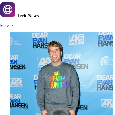
Tech
News
More