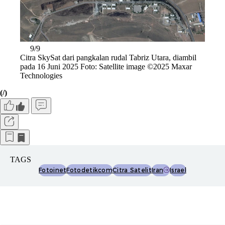
9/9
Citra SkySat dari pangkalan rudal Tabriz Utara, diambil
pada 16 Juni 2025 Foto: Satellite image ©2025 Maxar
Technologies
(/)
TAGS
Fotoinet
Fotodetikcom
Citra Satelit
Iran
Israel