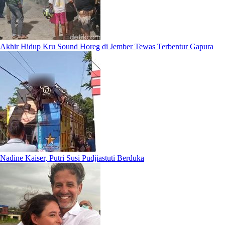
Akhir Hidup Kru Sound Horeg di Jember Tewas Terbentur Gapura
Nadine Kaiser, Putri Susi Pudjiastuti Berduka