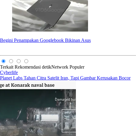
Begini Penampakan Googlebook Bikinan Asus
Terkait
Rekomendasi
detikNetwork
Populer
Cyberlife
Planet Labs Tahan Citra Satelit Iran, Tapi Gambar Kerusakan Bocor