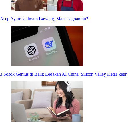
Asep Ayam vs Imam Bawang, Mana Jagoanmu?
3 Sosok Genius di Balik Ledakan AI China, Silicon Valley Ketar-ketir