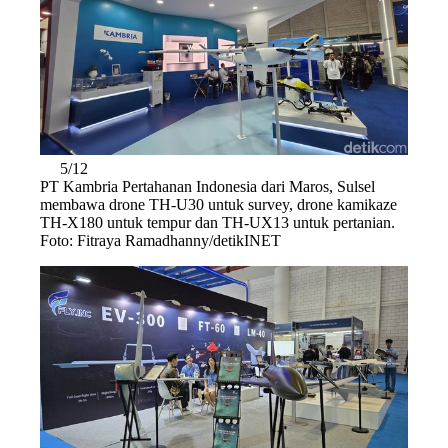
5/12
PT Kambria Pertahanan Indonesia dari Maros, Sulsel
membawa drone TH-U30 untuk survey, drone kamikaze
TH-X180 untuk tempur dan TH-UX13 untuk pertanian.
Foto: Fitraya Ramadhanny/detikINET