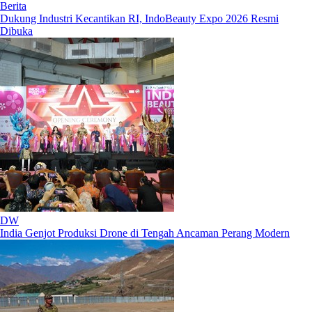
Berita
Dukung Industri Kecantikan RI, IndoBeauty Expo 2026 Resmi
Dibuka
DW
India Genjot Produksi Drone di Tengah Ancaman Perang Modern