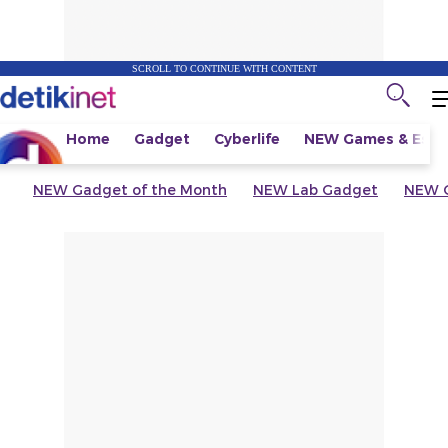
SCROLL TO CONTINUE WITH CONTENT
Home
Gadget
Cyberlife
NEW
Games & Espo
NEW
Gadget of the Month
NEW
Lab Gadget
NEW
G