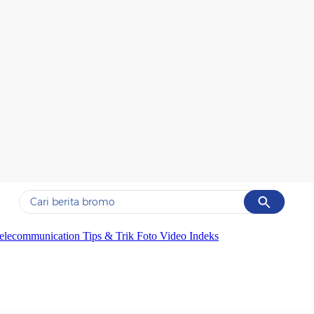
Cancel
Yang sedang ramai dicari
elecommunication
Tips & Trik
Foto
Video
Indeks
#1
ketik
#2
bromo
#3
streaming motogp