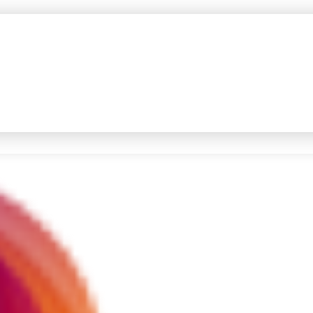
#4
prabowo
#5
data live draw sgp
Promoted
Terakhir yang dicari
Loading...