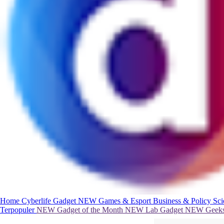
Home
Cyberlife
Gadget
NEW
Games & Esport
Business & Policy
Sc
Terpopuler
NEW
Gadget of the Month
NEW
Lab Gadget
NEW
Geeks