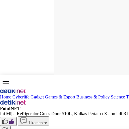
Home
Cyberlife
Gadget
Games & Esport
Business & Policy
Science
T
FotoINET
Ini Mijia Refrigerator Cross Door 510L, Kulkas Pertama Xiaomi di RI
1 komentar