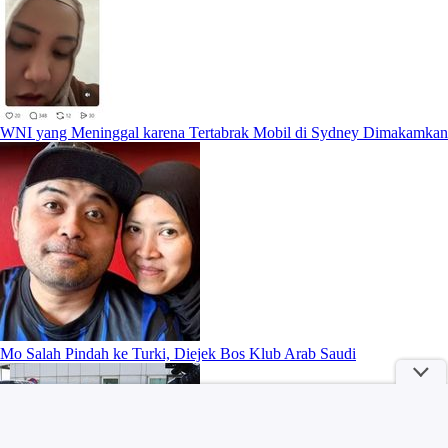
WNI yang Meninggal karena Tertabrak Mobil di Sydney Dimakamkan
Mo Salah Pindah ke Turki, Diejek Bos Klub Arab Saudi