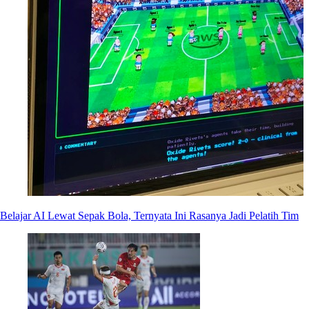
Belajar AI Lewat Sepak Bola, Ternyata Ini Rasanya Jadi Pelatih Tim