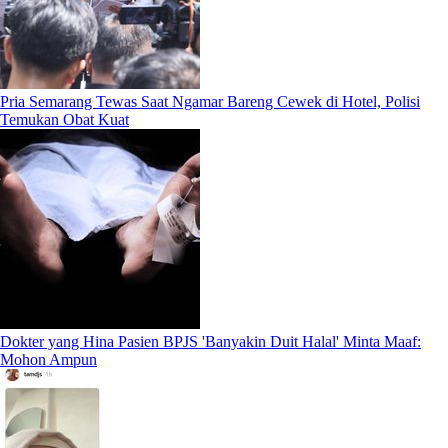
Pria Semarang Tewas Saat Ngamar Bareng Cewek di Hotel, Polisi
Temukan Obat Kuat
Dokter yang Hina Pasien BPJS 'Banyakin Duit Halal' Minta Maaf:
Mohon Ampun