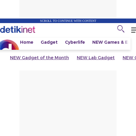
SCROLL TO CONTINUE WITH CONTENT
Home
Gadget
Cyberlife
NEW
Games & Espo
NEW
Gadget of the Month
NEW
Lab Gadget
NEW
G