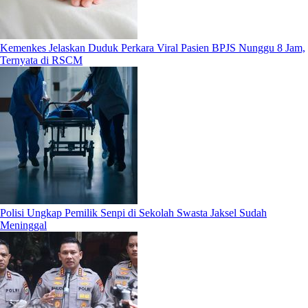
Kemenkes Jelaskan Duduk Perkara Viral Pasien BPJS Nunggu 8 Jam,
Ternyata di RSCM
Polisi Ungkap Pemilik Senpi di Sekolah Swasta Jaksel Sudah
Meninggal