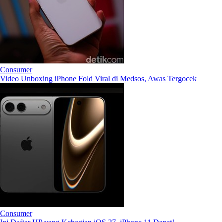
Consumer
Video Unboxing iPhone Fold Viral di Medsos, Awas Tergocek
Consumer