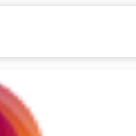
#4
prabowo
#5
gempa hari ini
Promoted
Terakhir yang dicari
Loading...