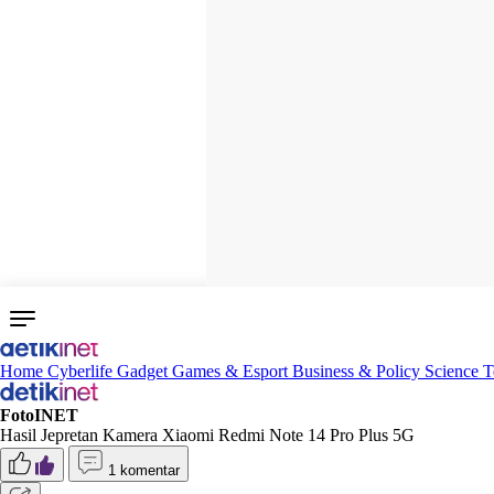
Home
Cyberlife
Gadget
Games & Esport
Business & Policy
Science
T
FotoINET
Hasil Jepretan Kamera Xiaomi Redmi Note 14 Pro Plus 5G
1 komentar