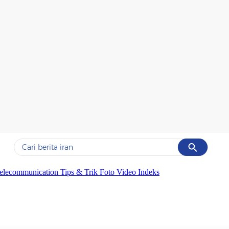
Cancel
Yang sedang ramai dicari
elecommunication
Tips & Trik
Foto
Video
Indeks
#1
data live draw sgp
#2
iran
#3
senjata