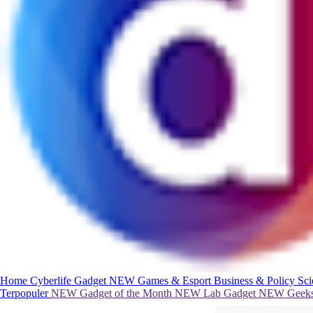
Home
Cyberlife
Gadget
NEW
Games & Esport
Business & Policy
Sc
Terpopuler
NEW
Gadget of the Month
NEW
Lab Gadget
NEW
Geeks