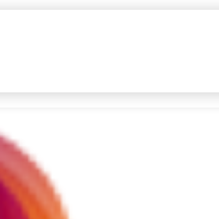
#4
prabowo
#5
gempa hari ini
Promoted
Terakhir yang dicari
Loading...