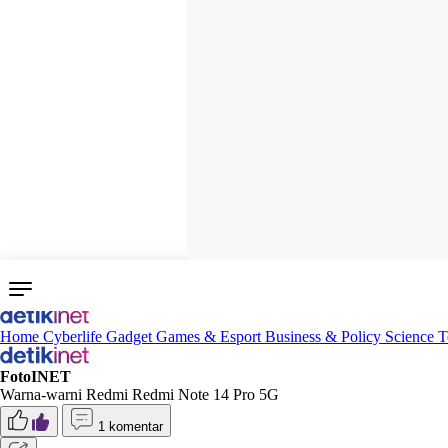
Home
Cyberlife
Gadget
Games & Esport
Business & Policy
Science
T
FotoINET
Warna-warni Redmi Redmi Note 14 Pro 5G
1 komentar