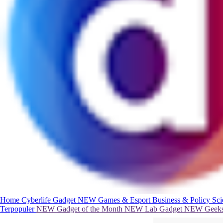
Home
Cyberlife
Gadget
NEW
Games & Esport
Business & Policy
Sc
Terpopuler
NEW
Gadget of the Month
NEW
Lab Gadget
NEW
Geeks