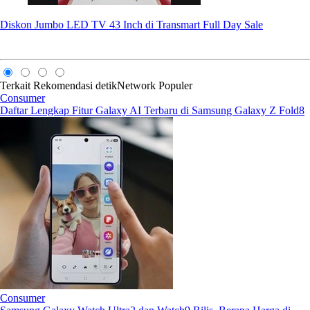
Diskon Jumbo LED TV 43 Inch di Transmart Full Day Sale
Terkait
Rekomendasi
detikNetwork
Populer
Consumer
Daftar Lengkap Fitur Galaxy AI Terbaru di Samsung Galaxy Z Fold8
Consumer