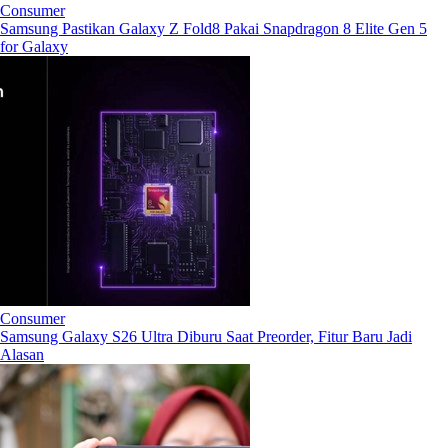
Consumer
Samsung Pastikan Galaxy Z Fold8 Pakai Snapdragon 8 Elite Gen 5
for Galaxy
Consumer
Samsung Galaxy S26 Ultra Diburu Saat Preorder, Fitur Baru Jadi
Alasan