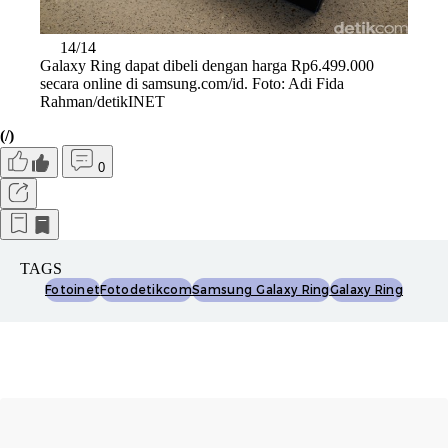
14/14
Galaxy Ring dapat dibeli dengan harga Rp6.499.000
secara online di samsung.com/id. Foto: Adi Fida
Rahman/detikINET
(/)
0
TAGS
Fotoinet
Fotodetikcom
Samsung Galaxy Ring
Galaxy Ring