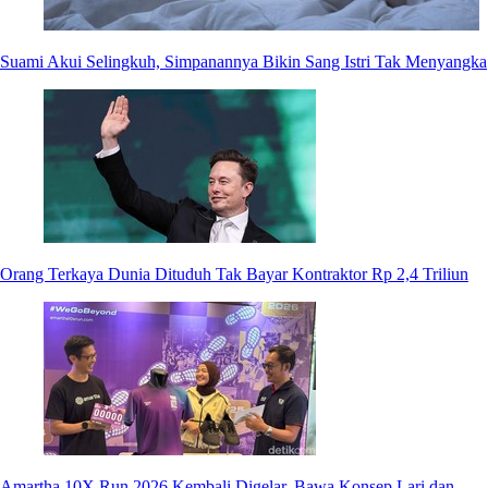
Suami Akui Selingkuh, Simpanannya Bikin Sang Istri Tak Menyangka
Orang Terkaya Dunia Dituduh Tak Bayar Kontraktor Rp 2,4 Triliun
Amartha 10X Run 2026 Kembali Digelar, Bawa Konsep Lari dan