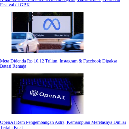
Festival di GBK
Meta Didenda Rp 10,12 Triliun, Instagram & Facebook Dipaksa
Batasi Remaja
OpenAI Rem Pengembangan Astra, Kemampuan Meretasnya Dinilai
Terlalu Kuat