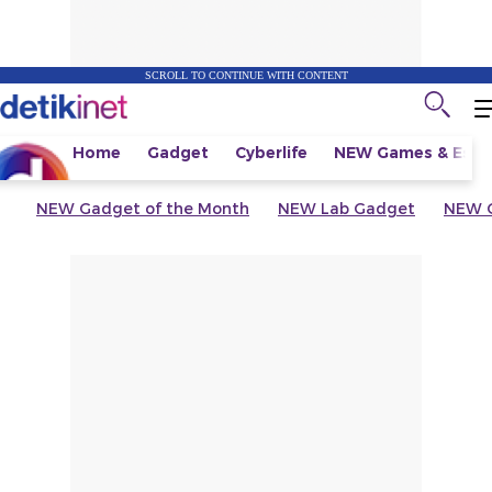
SCROLL TO CONTINUE WITH CONTENT
Home
Gadget
Cyberlife
NEW
Games & Espo
NEW
Gadget of the Month
NEW
Lab Gadget
NEW
G