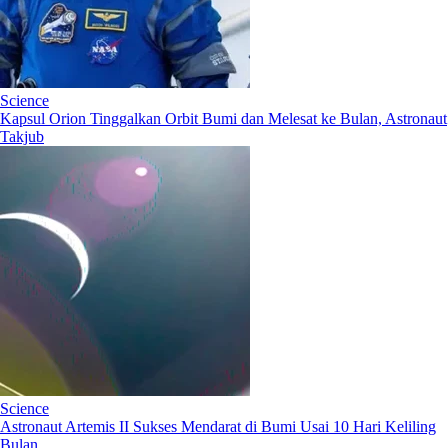
Science
Kapsul Orion Tinggalkan Orbit Bumi dan Melesat ke Bulan, Astronaut
Takjub
Science
Astronaut Artemis II Sukses Mendarat di Bumi Usai 10 Hari Keliling
Bulan