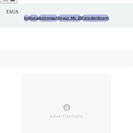
TAGS
Iss
Rusia
Astronaut
Soyuz Ms-25
Fotodetikcom