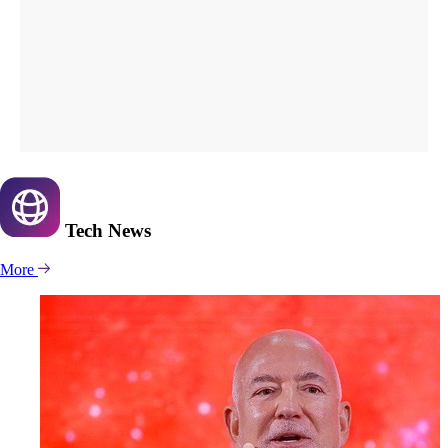
Tech
News
More