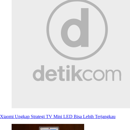
Xiaomi Ungkap Strategi TV Mini LED Bisa Lebih Terjangkau