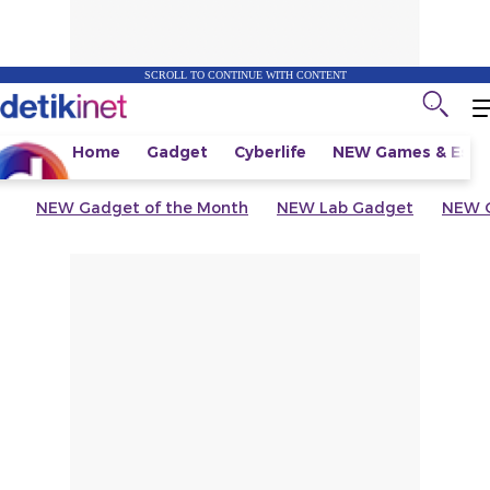
SCROLL TO CONTINUE WITH CONTENT
Home
Gadget
Cyberlife
NEW
Games & Espo
NEW
Gadget of the Month
NEW
Lab Gadget
NEW
G