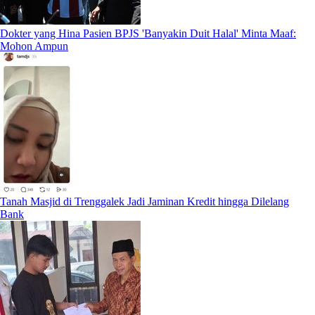
Dokter yang Hina Pasien BPJS 'Banyakin Duit Halal' Minta Maaf:
Mohon Ampun
Tanah Masjid di Trenggalek Jadi Jaminan Kredit hingga Dilelang
Bank