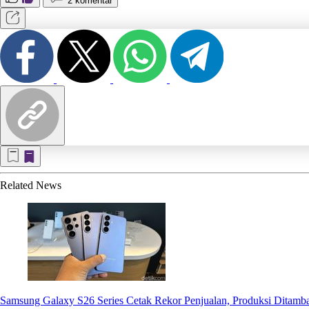
2 komentar
Related
News
Samsung Galaxy S26 Series Cetak Rekor Penjualan, Produksi Ditamb