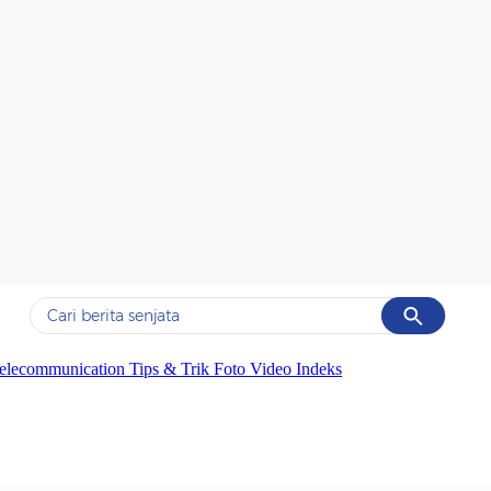
Cancel
Yang sedang ramai dicari
elecommunication
Tips & Trik
Foto
Video
Indeks
#1
data live draw sgp
#2
iran
#3
senjata