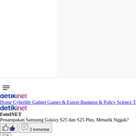
Home
Cyberlife
Gadget
Games & Esport
Business & Policy
Science
T
FotoINET
Penampakan Samsung Galaxy S25 dan S25 Plus, Menarik Nggak?
2 komentar