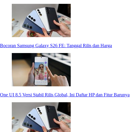
Bocoran Samsung Galaxy S26 FE: Tanggal Rilis dan Harga
One UI 8.5 Versi Stabil Rilis Global, Ini Daftar HP dan Fitur Barunya