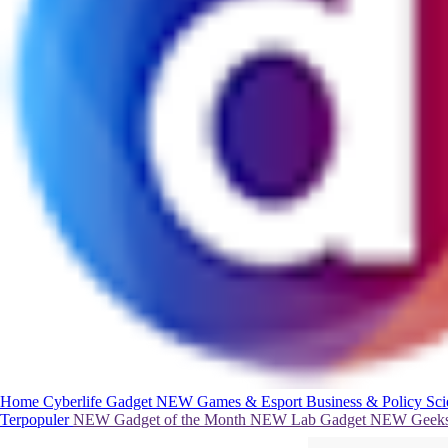
Home
Cyberlife
Gadget
NEW
Games & Esport
Business & Policy
Sc
Terpopuler
NEW
Gadget of the Month
NEW
Lab Gadget
NEW
Geeks