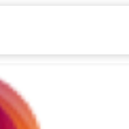
#4
prabowo
#5
gempa hari ini
Promoted
Terakhir yang dicari
Loading...