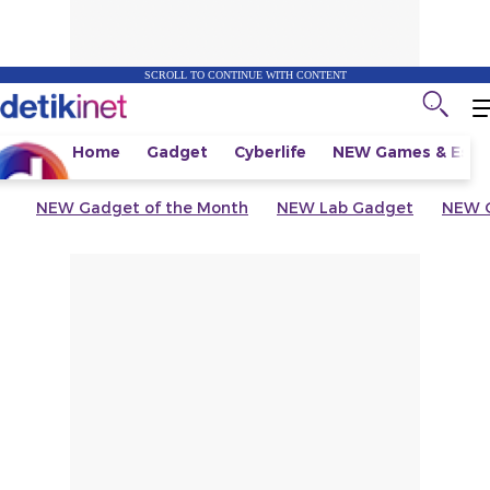
SCROLL TO CONTINUE WITH CONTENT
Home
Gadget
Cyberlife
NEW
Games & Espo
NEW
Gadget of the Month
NEW
Lab Gadget
NEW
G