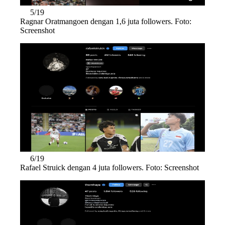
5/19
Ragnar Oratmangoen dengan 1,6 juta followers. Foto:
Screenshot
6/19
Rafael Struick dengan 4 juta followers. Foto: Screenshot