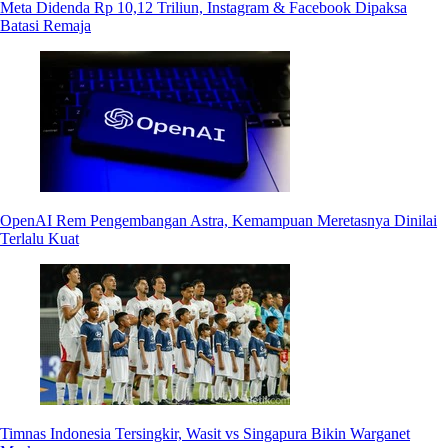
Meta Didenda Rp 10,12 Triliun, Instagram & Facebook Dipaksa
Batasi Remaja
OpenAI Rem Pengembangan Astra, Kemampuan Meretasnya Dinilai
Terlalu Kuat
Timnas Indonesia Tersingkir, Wasit vs Singapura Bikin Warganet