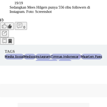
19/19
Sedangkan Mees Hilgers punya 556 ribu followers di
Instagram. Foto: Screenshot
(/)
0
TAGS
Media Sosial
Medsos
Instagram
Timnas Indonesia
Maarten Paes
Pratama Arhan
Jay Idzes