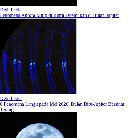
DetikPedia
Fenomena Aurora Mirip di Bumi Ditemukan di Bulan Jupiter
DetikPedia
6 Fenomena Langit pada Mei 2026, Bulan Biru-Jupiter Bersinar
Terang