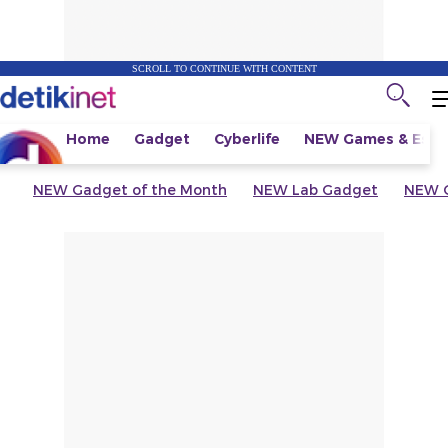
SCROLL TO CONTINUE WITH CONTENT
Home
Gadget
Cyberlife
NEW
Games & Espo
NEW
Gadget of the Month
NEW
Lab Gadget
NEW
G