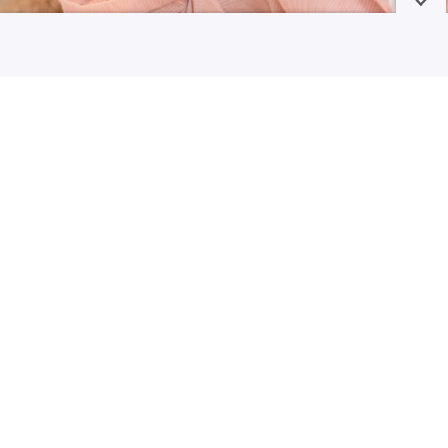
10 Kandungan Skincare yang Tidak Boleh untuk Ibu Hamil
Bikin Acara Outdoor atau Buka Warung? Kipas Uap Kapasitas Besar