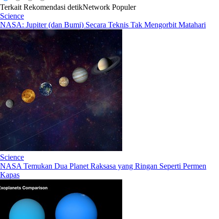
Terkait
Rekomendasi
detikNetwork
Populer
Science
NASA: Jupiter (dan Bumi) Secara Teknis Tak Mengorbit Matahari
Science
NASA Temukan Dua Planet Raksasa yang Ringan Seperti Permen
Kapas