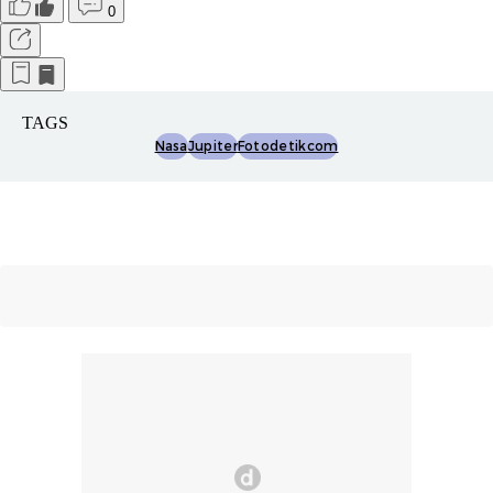
0
TAGS
Nasa
Jupiter
Fotodetikcom