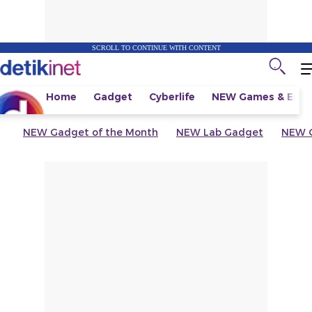
SCROLL TO CONTINUE WITH CONTENT
Home
Gadget
Cyberlife
NEW
Games & Espo
NEW
Gadget of the Month
NEW
Lab Gadget
NEW
G