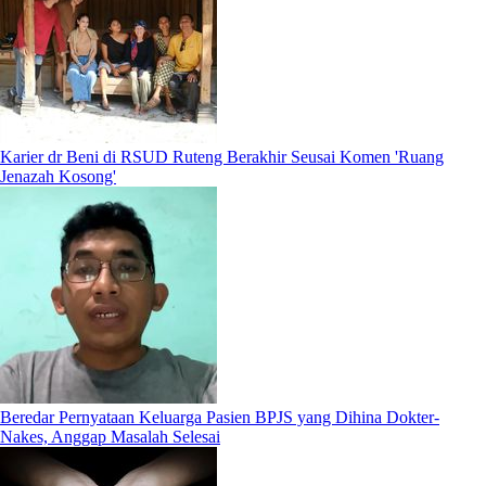
Karier dr Beni di RSUD Ruteng Berakhir Seusai Komen 'Ruang
Jenazah Kosong'
Beredar Pernyataan Keluarga Pasien BPJS yang Dihina Dokter-
Nakes, Anggap Masalah Selesai