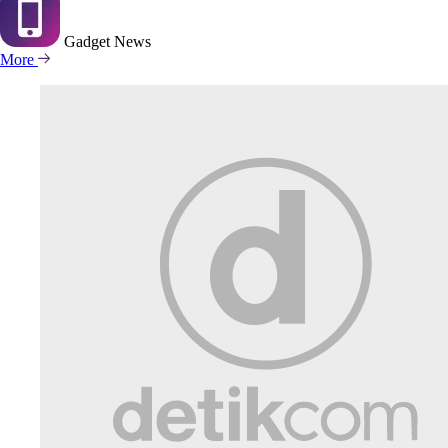
Gadget
News
More