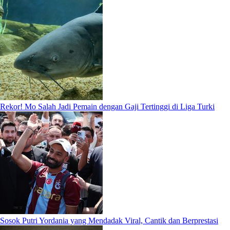
Rekor! Mo Salah Jadi Pemain dengan Gaji Tertinggi di Liga Turki
Sosok Putri Yordania yang Mendadak Viral, Cantik dan Berprestasi