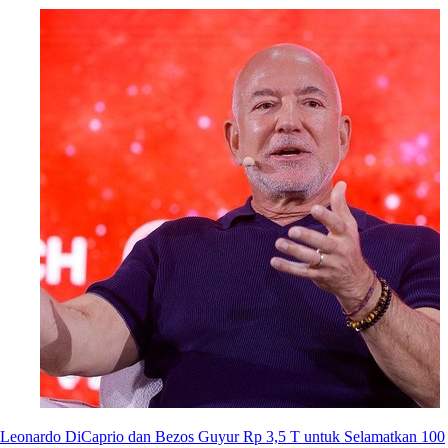
Leonardo DiCaprio dan Bezos Guyur Rp 3,5 T untuk Selamatkan 100