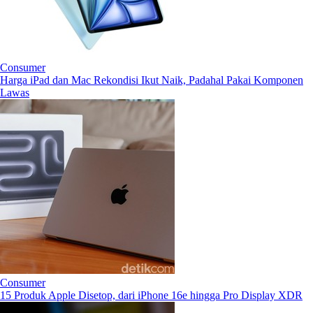
Consumer
Harga iPad dan Mac Rekondisi Ikut Naik, Padahal Pakai Komponen
Lawas
Consumer
15 Produk Apple Disetop, dari iPhone 16e hingga Pro Display XDR