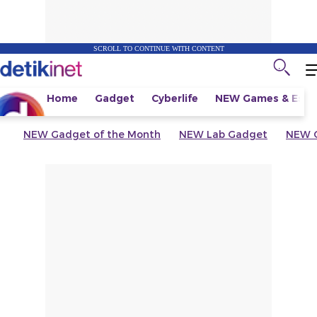
SCROLL TO CONTINUE WITH CONTENT
Home
Gadget
Cyberlife
NEW
Games & Espo
NEW
Gadget of the Month
NEW
Lab Gadget
NEW
G