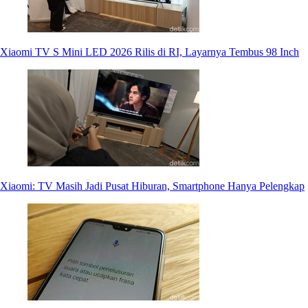
Xiaomi TV S Mini LED 2026 Rilis di RI, Layarnya Tembus 98 Inch
Xiaomi: TV Masih Jadi Pusat Hiburan, Smartphone Hanya Pelengkap