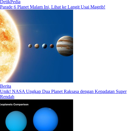
DetikPedia
Parade 6 Planet Malam Ini, Lihat ke Langit Usai Magrib!
Berita
Unik! NASA Ungkap Dua Planet Raksasa dengan Kepadatan Super
Rendah