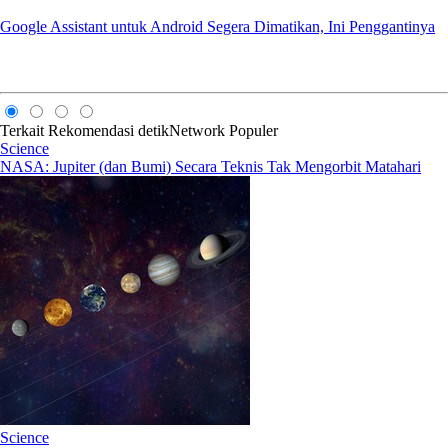
Google Assistant untuk Android Segera Dimatikan, Ini Penggantinya
Terkait
Rekomendasi
detikNetwork
Populer
Science
NASA: Jupiter (dan Bumi) Secara Teknis Tak Mengorbit Matahari
Science