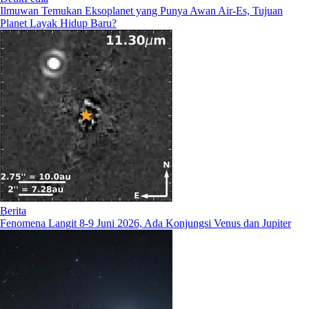
Ilmuwan Temukan Eksoplanet yang Punya Awan Air-Es, Tujuan
Planet Layak Hidup Baru?
Berita
Fenomena Langit 8-9 Juni 2026, Ada Konjungsi Venus dan Jupiter