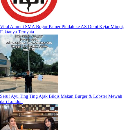
Viral Alumni SMA Bogor Pamer Pindah ke AS Demi Kejar Mimpi,
Faktanya Ternyata
Seru! Ayu Ting Ting Ajak Bilqis Makan Burger & Lobster Mewah
dari London