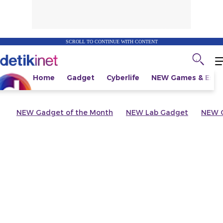
SCROLL TO CONTINUE WITH CONTENT
Home
Gadget
Cyberlife
NEW
Games & Espo
NEW
Gadget of the Month
NEW
Lab Gadget
NEW
G