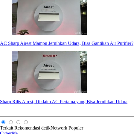
AC Sharp Airest Mampu Jernihkan Udara, Bisa Gantikan Air Purifier?
Sharp Rilis Airest, Diklaim AC Pertama yang Bisa Jernihkan Udara
Terkait
Rekomendasi
detikNetwork
Populer
Cyberlife