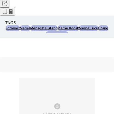
TAGS
Fotoinet
Meme
Menagih Hutang
Meme Kocak
Meme Lucu
Utang
Fotodetikcom