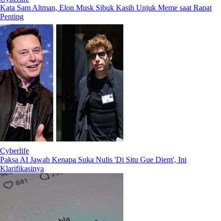
Kata Sam Altman, Elon Musk Sibuk Kasih Unjuk Meme saat Rapat
Penting
Cyberlife
Paksa AI Jawab Kenapa Suka Nulis 'Di Situ Gue Diem', Ini
Klarifikasinya