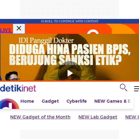
SCROLL TO CONTINUE WITH CONTENT
LIVE
Home
Gadget
Cyberlife
NEW
Games & Espo
NEW
Gadget of the Month
NEW
Lab Gadget
NEW
G