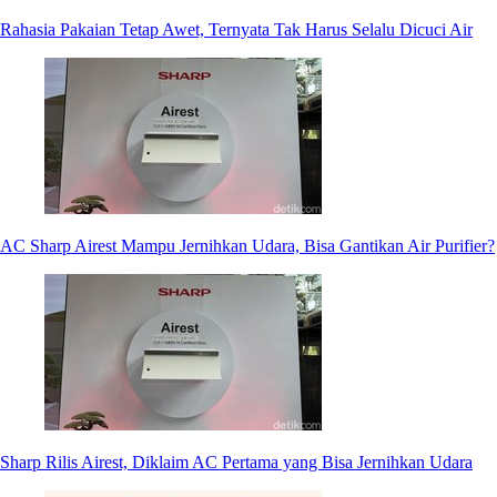
Rahasia Pakaian Tetap Awet, Ternyata Tak Harus Selalu Dicuci Air
AC Sharp Airest Mampu Jernihkan Udara, Bisa Gantikan Air Purifier?
Sharp Rilis Airest, Diklaim AC Pertama yang Bisa Jernihkan Udara