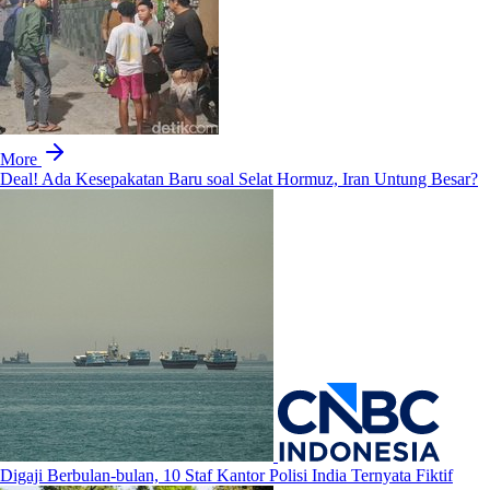
More
Deal! Ada Kesepakatan Baru soal Selat Hormuz, Iran Untung Besar?
Digaji Berbulan-bulan, 10 Staf Kantor Polisi India Ternyata Fiktif