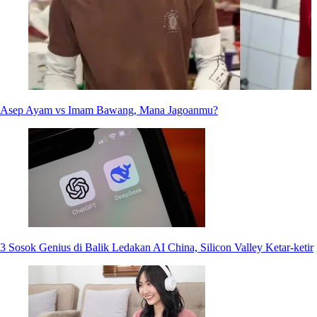
Asep Ayam vs Imam Bawang, Mana Jagoanmu?
3 Sosok Genius di Balik Ledakan AI China, Silicon Valley Ketar-ketir