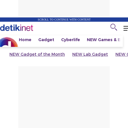
SCROLL TO CONTINUE WITH CONTENT
Home
Gadget
Cyberlife
NEW
Games & Espo
NEW
Gadget of the Month
NEW
Lab Gadget
NEW
G