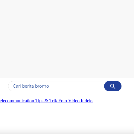
Cancel
Yang sedang ramai dicari
elecommunication
Tips & Trik
Foto
Video
Indeks
#1
ketik
#2
bromo
#3
streaming motogp