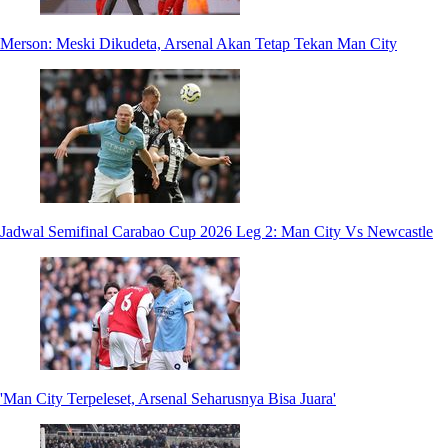
Merson: Meski Dikudeta, Arsenal Akan Tetap Tekan Man City
Jadwal Semifinal Carabao Cup 2026 Leg 2: Man City Vs Newcastle
'Man City Terpeleset, Arsenal Seharusnya Bisa Juara'