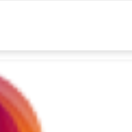
#4
prabowo
#5
data live draw sgp
Promoted
Terakhir yang dicari
Loading...