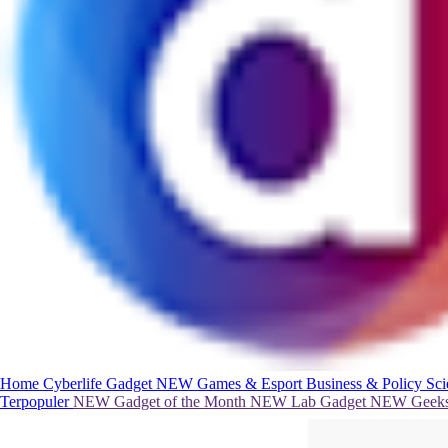
Home
Cyberlife
Gadget
NEW
Games & Esport
Business & Policy
Sc
Terpopuler
NEW
Gadget of the Month
NEW
Lab Gadget
NEW
Geeks