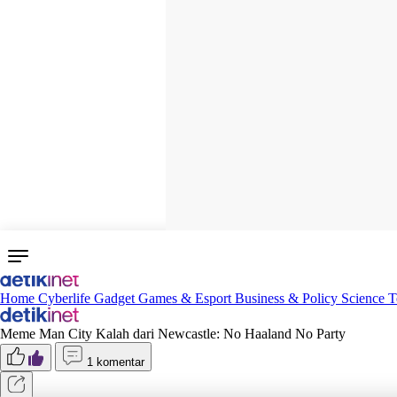
Home
Cyberlife
Gadget
Games & Esport
Business & Policy
Science
T
Meme Man City Kalah dari Newcastle: No Haaland No Party
1 komentar