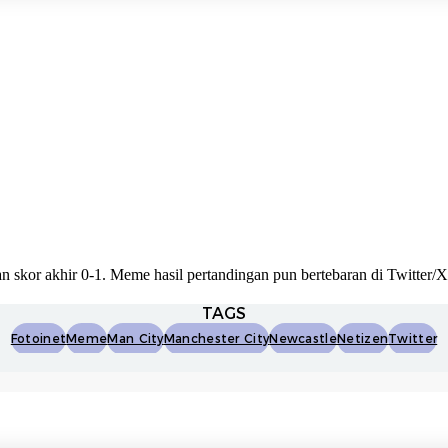
skor akhir 0-1. Meme hasil pertandingan pun bertebaran di Twitter/X
TAGS
Fotoinet
Meme
Man City
Manchester City
Newcastle
Netizen
Twitter