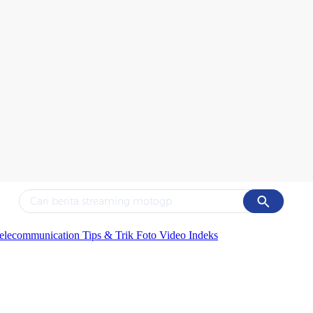
Cancel
Yang sedang ramai dicari
elecommunication
Tips & Trik
Foto
Video
Indeks
#1
ketik
#2
bromo
#3
streaming motogp