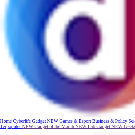
Home
Cyberlife
Gadget
NEW
Games & Esport
Business & Policy
Sc
Terpopuler
NEW
Gadget of the Month
NEW
Lab Gadget
NEW
Geeks