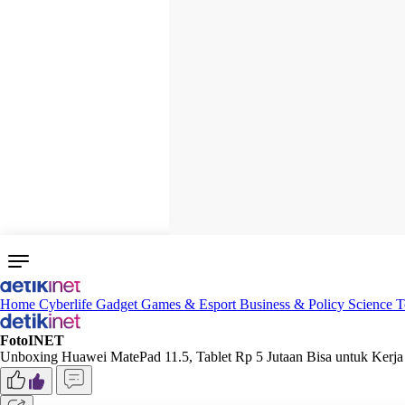
Home
Cyberlife
Gadget
Games & Esport
Business & Policy
Science
T
FotoINET
Unboxing Huawei MatePad 11.5, Tablet Rp 5 Jutaan Bisa untuk Kerja