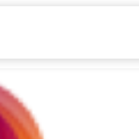
#4
prabowo
#5
data live draw sgp
Promoted
Terakhir yang dicari
Loading...