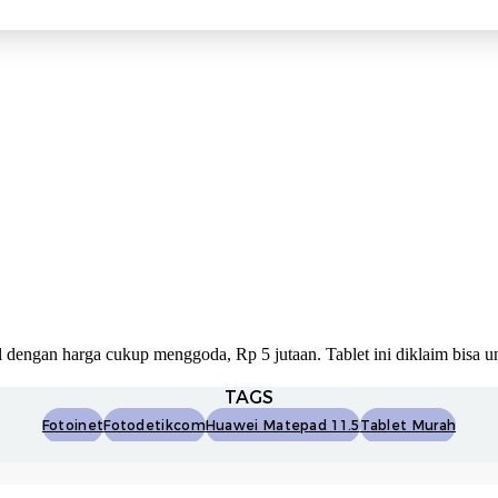
l dengan harga cukup menggoda, Rp 5 jutaan. Tablet ini diklaim bisa u
TAGS
Fotoinet
Fotodetikcom
Huawei Matepad 11.5
Tablet Murah