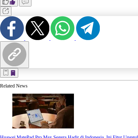
Related
News
Huawei MatePad Pro Max Segera Hadir di Indonesia, Ini Fitur Unggu