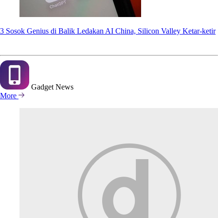
3 Sosok Genius di Balik Ledakan AI China, Silicon Valley Ketar-ketir
Gadget
News
More