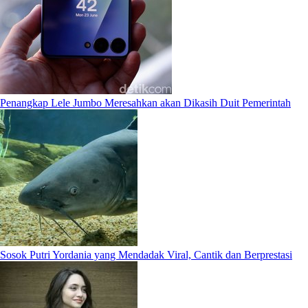
Penangkap Lele Jumbo Meresahkan akan Dikasih Duit Pemerintah
Sosok Putri Yordania yang Mendadak Viral, Cantik dan Berprestasi