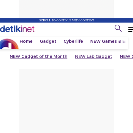
SCROLL TO CONTINUE WITH CONTENT
Home
Gadget
Cyberlife
NEW
Games & Espo
NEW
Gadget of the Month
NEW
Lab Gadget
NEW
G