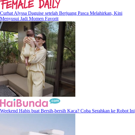
Curhat Alyssa Daguise setelah Berjuang Pasca Melahirkan, Kini
Menyusui Jadi Momen Favorit
Weekend Habis buat Bersih-bersih Kaca? Coba Serahkan ke Robot Ini