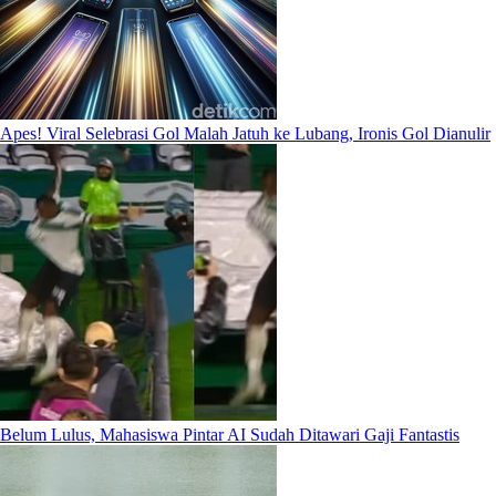
Apes! Viral Selebrasi Gol Malah Jatuh ke Lubang, Ironis Gol Dianulir
Belum Lulus, Mahasiswa Pintar AI Sudah Ditawari Gaji Fantastis