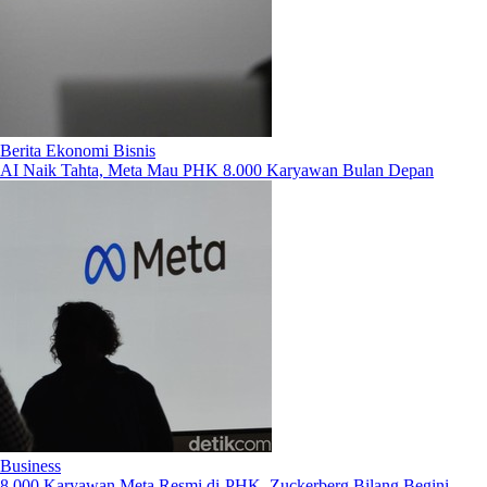
Berita Ekonomi Bisnis
AI Naik Tahta, Meta Mau PHK 8.000 Karyawan Bulan Depan
Business
8.000 Karyawan Meta Resmi di-PHK, Zuckerberg Bilang Begini