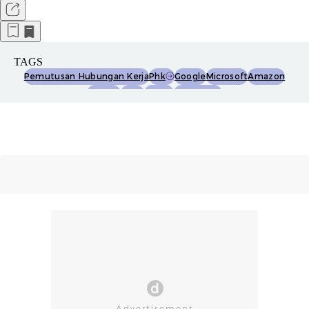
TAGS
Pemutusan Hubungan Kerja
Phk
Google
Microsoft
Amazon
Twitter
Meta
Netflix
Phk Massal