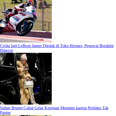
Cerita Istri LeBron James Ditolak di Toko Hermes, Pegawai Berakhir
Dipecat
Sultan Brunei Cabut Gelar Kerajaan Menantu karena Perilaku Tak
Pantas