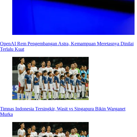
OpenAI Rem Pengembangan Astra, Kemampuan Meretasnya Dinilai
Terlalu Kuat
Timnas Indonesia Tersingkir, Wasit vs Singapura Bikin Warganet
Murka