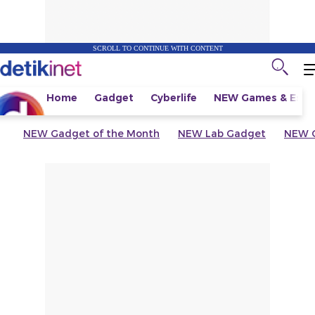
SCROLL TO CONTINUE WITH CONTENT
Home
Gadget
Cyberlife
NEW
Games & Espo
NEW
Gadget of the Month
NEW
Lab Gadget
NEW
G