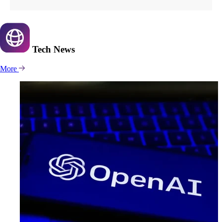
Tech
News
More