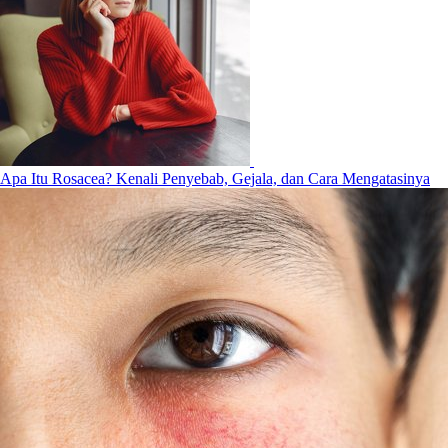
Apa Itu Rosacea? Kenali Penyebab, Gejala, dan Cara Mengatasinya