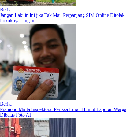
Berita
Jangan Lakuin Ini jika Tak Mau Perpanjang SIM Online Ditolak,
Pokoknya Jangan!
Berita
Pramono Minta Inspektorat Periksa Lurah Buntut Laporan Warga
Dibalas Foto AI