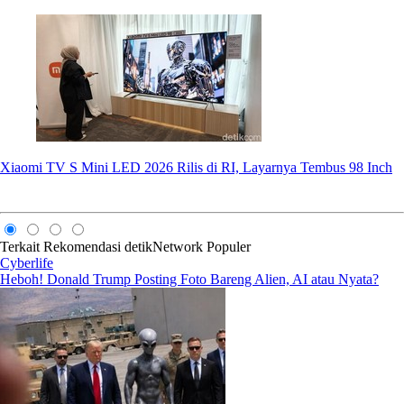
Xiaomi TV S Mini LED 2026 Rilis di RI, Layarnya Tembus 98 Inch
Terkait
Rekomendasi
detikNetwork
Populer
Cyberlife
Heboh! Donald Trump Posting Foto Bareng Alien, AI atau Nyata?