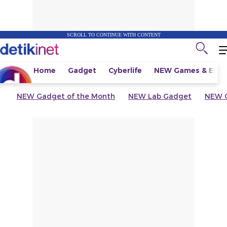
SCROLL TO CONTINUE WITH CONTENT
Home
Gadget
Cyberlife
NEW
Games & Espo
NEW
Gadget of the Month
NEW
Lab Gadget
NEW
G