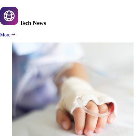
Tech
News
More