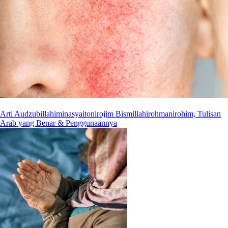
Arti Audzubillahiminasyaitonirojim Bismillahirohmanirohim, Tulisan
Arab yang Benar & Penggunaannya