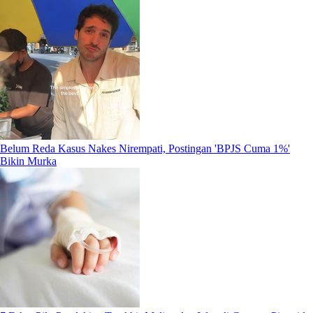
Belum Reda Kasus Nakes Nirempati, Postingan 'BPJS Cuma 1%'
Bikin Murka