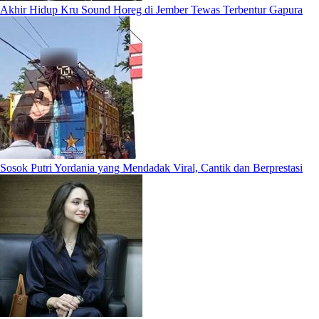
Akhir Hidup Kru Sound Horeg di Jember Tewas Terbentur Gapura
Sosok Putri Yordania yang Mendadak Viral, Cantik dan Berprestasi