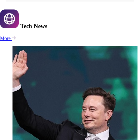
Tech
News
More