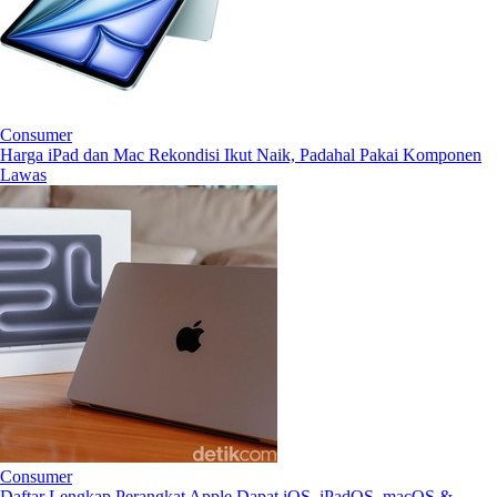
Consumer
Harga iPad dan Mac Rekondisi Ikut Naik, Padahal Pakai Komponen
Lawas
Consumer
Daftar Lengkap Perangkat Apple Dapat iOS, iPadOS, macOS &