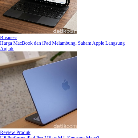
Business
Harga MacBook dan iPad Melambung, Saham Apple Langsung
Anjlok
Review Produk
Uji Performa iPad Pro M5 vs M4, Kencang Mana?