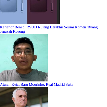
Karier dr Beni di RSUD Ruteng Berakhir Seusai Komen 'Ruang
Jenazah Kosong'
Aturan Ketat Baru Mourinho, Real Madrid Suka!