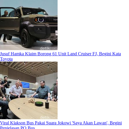
Jusuf Hamka Klaim Borong 61 Unit Land Cruiser FJ, Begini Kata
Toyota
Viral Klakson Bus Pakai Suara Jokowi 'Saya Akan Lawan', Begini
Penjelasan PO Bus