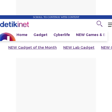
SCROLL TO CONTINUE WITH CONTENT
Home
Gadget
Cyberlife
NEW
Games & Espo
NEW
Gadget of the Month
NEW
Lab Gadget
NEW
G