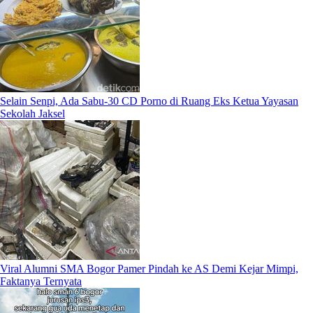
Selain Senpi, Ada Sabu-30 CD Porno di Ruang Eks Ketua Yayasan
Sekolah Jaksel
Viral Alumni SMA Bogor Pamer Pindah ke AS Demi Kejar Mimpi,
Faktanya Ternyata