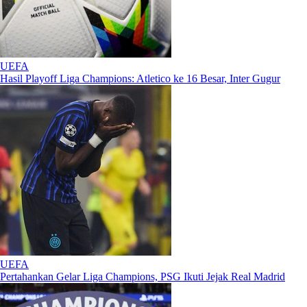
UEFA
Hasil Playoff Liga Champions: Atletico ke 16 Besar, Inter Gugur
UEFA
Pertahankan Gelar Liga Champions, PSG Ikuti Jejak Real Madrid