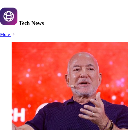
Tech
News
More