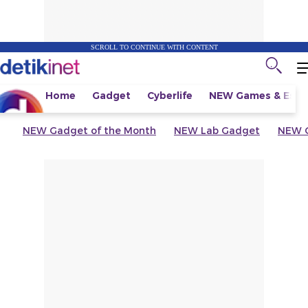
SCROLL TO CONTINUE WITH CONTENT
Home
Gadget
Cyberlife
NEW
Games & Espo
NEW
Gadget of the Month
NEW
Lab Gadget
NEW
G