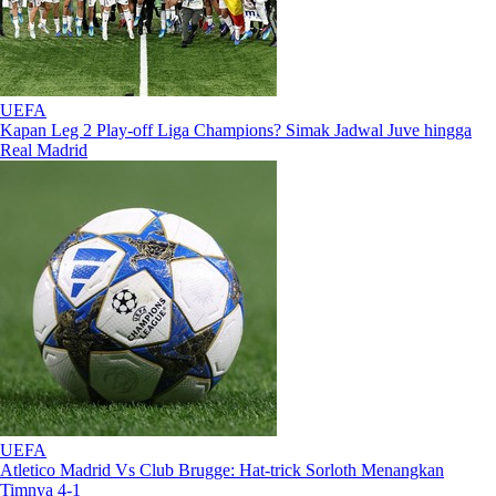
UEFA
Kapan Leg 2 Play-off Liga Champions? Simak Jadwal Juve hingga
Real Madrid
UEFA
Atletico Madrid Vs Club Brugge: Hat-trick Sorloth Menangkan
Timnya 4-1