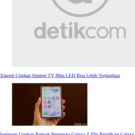
Xiaomi Ungkap Strategi TV Mini LED Bisa Lebih Terjangkau
Samsung Ungkap Banyak Pengguna Galaxy Z Flip Beralih ke Galaxy