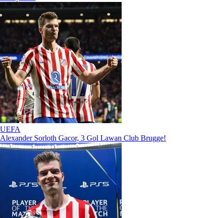
UEFA
Alexander Sorloth Gacor, 3 Gol Lawan Club Brugge!