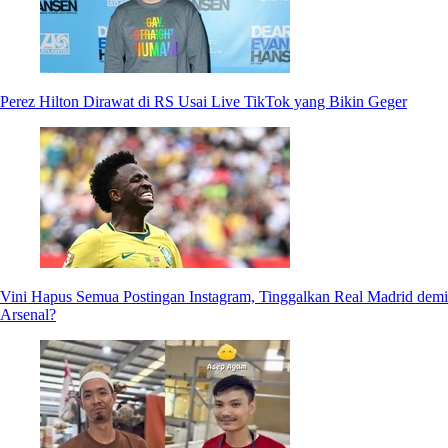
Perez Hilton Dirawat di RS Usai Live TikTok yang Bikin Geger
Vini Hapus Semua Postingan Instagram, Tinggalkan Real Madrid demi
Arsenal?