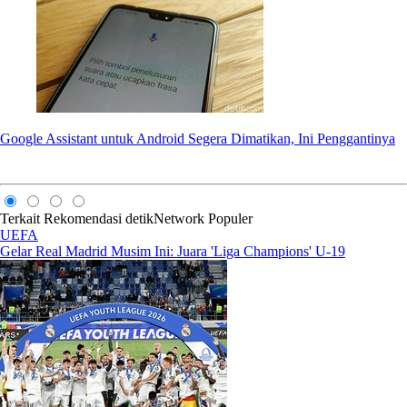
Google Assistant untuk Android Segera Dimatikan, Ini Penggantinya
Terkait
Rekomendasi
detikNetwork
Populer
UEFA
Gelar Real Madrid Musim Ini: Juara 'Liga Champions' U-19