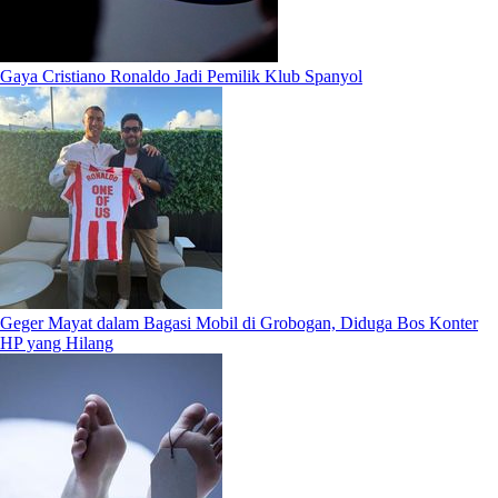
Gaya Cristiano Ronaldo Jadi Pemilik Klub Spanyol
Geger Mayat dalam Bagasi Mobil di Grobogan, Diduga Bos Konter
HP yang Hilang