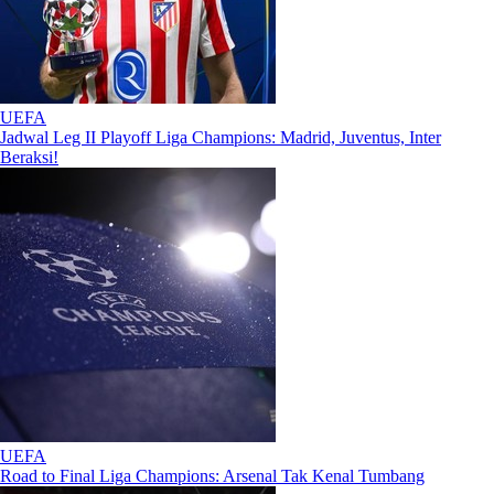
UEFA
Jadwal Leg II Playoff Liga Champions: Madrid, Juventus, Inter
Beraksi!
UEFA
Road to Final Liga Champions: Arsenal Tak Kenal Tumbang