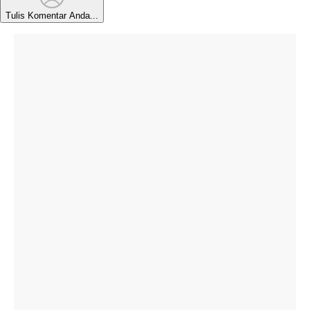
Tulis Komentar Anda...