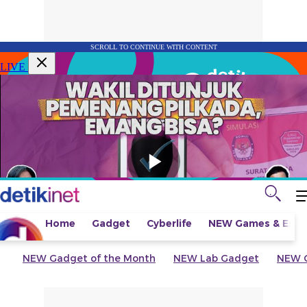
SCROLL TO CONTINUE WITH CONTENT
LIVE
Home
Gadget
Cyberlife
NEW
Games & Espo
NEW
Gadget of the Month
NEW
Lab Gadget
NEW
G