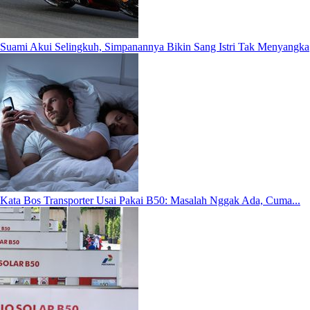
Suami Akui Selingkuh, Simpanannya Bikin Sang Istri Tak Menyangka
Kata Bos Transporter Usai Pakai B50: Masalah Nggak Ada, Cuma...