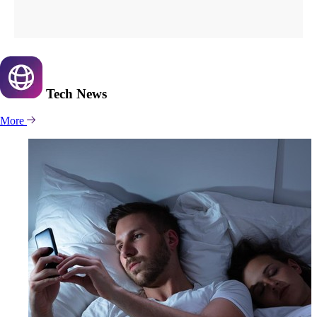
Tech
News
More