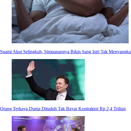
Suami Akui Selingkuh, Simpanannya Bikin Sang Istri Tak Menyangka
Orang Terkaya Dunia Dituduh Tak Bayar Kontraktor Rp 2,4 Triliun