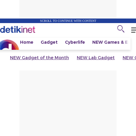
SCROLL TO CONTINUE WITH CONTENT
Home
Gadget
Cyberlife
NEW
Games & Espo
NEW
Gadget of the Month
NEW
Lab Gadget
NEW
G