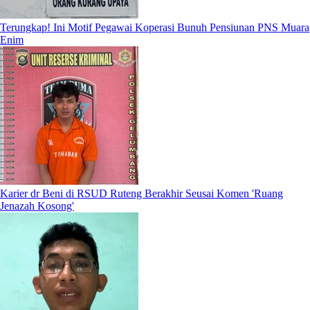
Terungkap! Ini Motif Pegawai Koperasi Bunuh Pensiunan PNS Muara
Enim
Karier dr Beni di RSUD Ruteng Berakhir Seusai Komen 'Ruang
Jenazah Kosong'