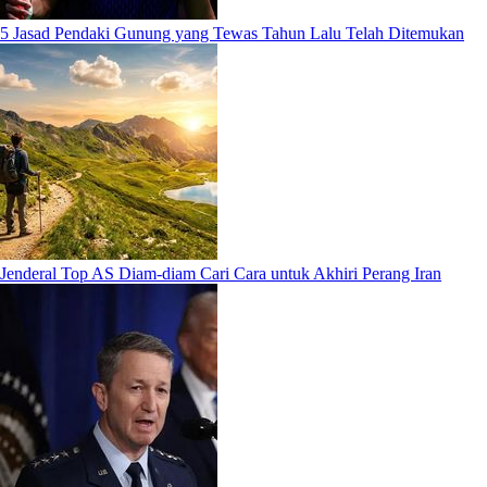
5 Jasad Pendaki Gunung yang Tewas Tahun Lalu Telah Ditemukan
Jenderal Top AS Diam-diam Cari Cara untuk Akhiri Perang Iran