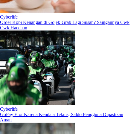
Cyberlife
Order Kopi Kenangan di Gojek-Grab Lagi Susah? Saingannya Cwk
Cwk Haechan
Cyberlife
GoPay Eror Karena Kendala Teknis, Saldo Pengguna Dipastikan
Aman