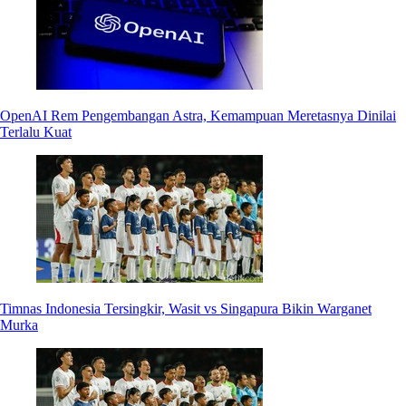
OpenAI Rem Pengembangan Astra, Kemampuan Meretasnya Dinilai
Terlalu Kuat
Timnas Indonesia Tersingkir, Wasit vs Singapura Bikin Warganet
Murka