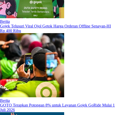
Berita
Gojek Telusuri Viral Ojol Getok Harga Orderan Offline Senayan-HI
Rp 400 Ribu
Berita
GOTO Terapkan Potongan 8% untuk Layanan Gojek GoRide Mulai 1
Juli 2026