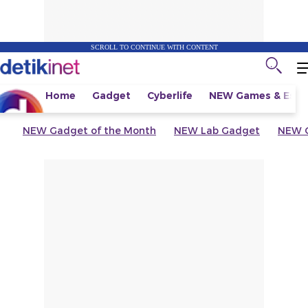
SCROLL TO CONTINUE WITH CONTENT
Home
Gadget
Cyberlife
NEW
Games & Espo
NEW
Gadget of the Month
NEW
Lab Gadget
NEW
G