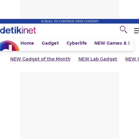
SCROLL TO CONTINUE WITH CONTENT
Home
Gadget
Cyberlife
NEW
Games & Espo
NEW
Gadget of the Month
NEW
Lab Gadget
NEW
G