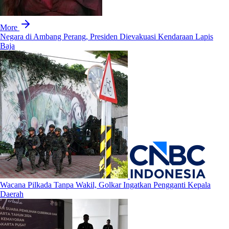
More
Negara di Ambang Perang, Presiden Dievakuasi Kendaraan Lapis
Baja
Wacana Pilkada Tanpa Wakil, Golkar Ingatkan Pengganti Kepala
Daerah