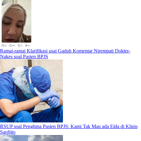
Ramai-ramai Klarifikasi usai Gaduh Komentar Nirempati Dokter-
Nakes soal Pasien BPJS
RSUP soal Penghina Pasien BPJS: Kami Tak Mau ada Elda di Klinis
Sardjito