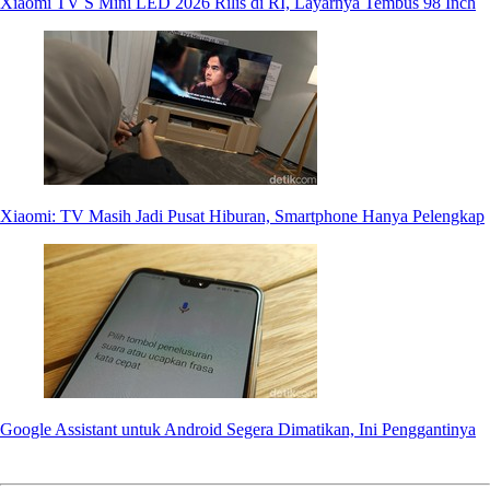
Xiaomi TV S Mini LED 2026 Rilis di RI, Layarnya Tembus 98 Inch
Xiaomi: TV Masih Jadi Pusat Hiburan, Smartphone Hanya Pelengkap
Google Assistant untuk Android Segera Dimatikan, Ini Penggantinya