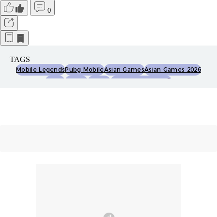
0
TAGS
Mobile Legends
Pubg Mobile
Asian Games
Asian Games 2026
Esport
Esports
Timnas
Timnas Indonesia
Timnas Esports Indonesia
Honor Of Kings