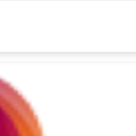
#4
iran
#5
gempa hari ini
Promoted
Terakhir yang dicari
Loading...