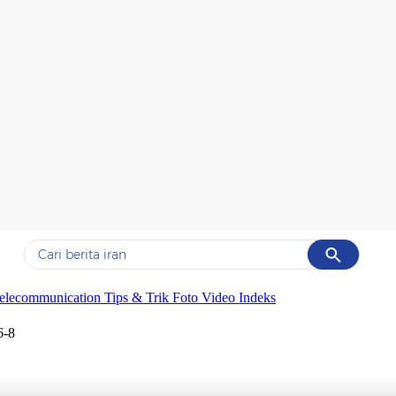
Cancel
Yang sedang ramai dicari
elecommunication
Tips & Trik
Foto
Video
Indeks
#1
data live draw sgp
6-8
#2
piala presiden 2026
#3
prabowo