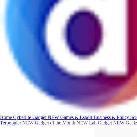
Home
Cyberlife
Gadget
NEW
Games & Esport
Business & Policy
Sc
Terpopuler
NEW
Gadget of the Month
NEW
Lab Gadget
NEW
Geeks