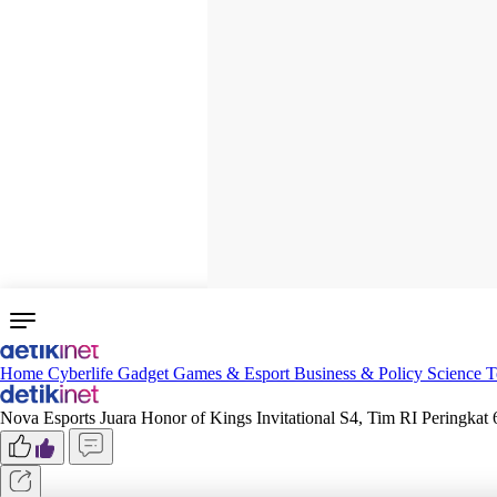
Home
Cyberlife
Gadget
Games & Esport
Business & Policy
Science
T
Nova Esports Juara Honor of Kings Invitational S4, Tim RI Peringkat 