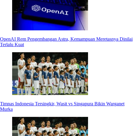
OpenAI Rem Pengembangan Astra, Kemampuan Meretasnya Dinilai
Terlalu Kuat
Timnas Indonesia Tersingkir, Wasit vs Singapura Bikin Warganet
Murka