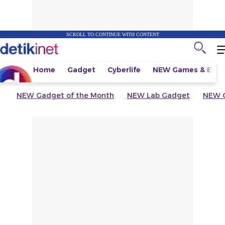
SCROLL TO CONTINUE WITH CONTENT
Home
Gadget
Cyberlife
NEW
Games & Espo
NEW
Gadget of the Month
NEW
Lab Gadget
NEW
G