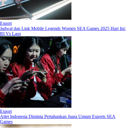
Esport
Jadwal dan Link Mobile Legends Women SEA Games 2025 Hari Ini:
RI Vs Laos
Esport
Atlet Indonesia Diminta Pertahankan Juara Umum Esports SEA
Games