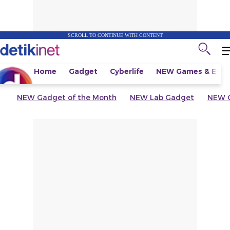
SCROLL TO CONTINUE WITH CONTENT
Home
Gadget
Cyberlife
NEW
Games & Espo
NEW
Gadget of the Month
NEW
Lab Gadget
NEW
G