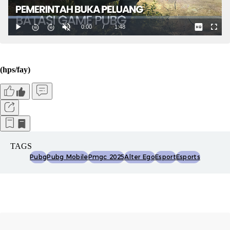
(hps/fay)
TAGS
Pubg
Pubg Mobile
Pmgc 2025
Alter Ego
Esport
Esports