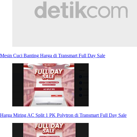
Mesin Cuci Banting Harga di Transmart Full Day Sale
Harga Miring AC Split 1 PK Polytron di Transmart Full Day Sale