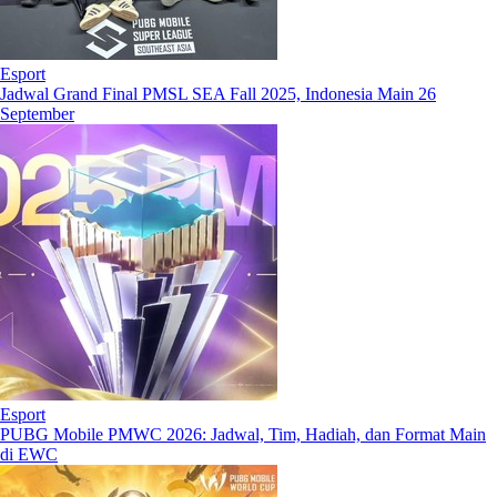
Esport
Jadwal Grand Final PMSL SEA Fall 2025, Indonesia Main 26
September
Esport
PUBG Mobile PMWC 2026: Jadwal, Tim, Hadiah, dan Format Main
di EWC