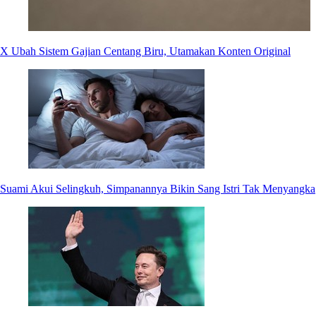
X Ubah Sistem Gajian Centang Biru, Utamakan Konten Original
Suami Akui Selingkuh, Simpanannya Bikin Sang Istri Tak Menyangka