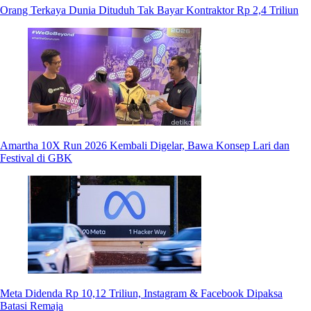
Orang Terkaya Dunia Dituduh Tak Bayar Kontraktor Rp 2,4 Triliun
Amartha 10X Run 2026 Kembali Digelar, Bawa Konsep Lari dan
Festival di GBK
Meta Didenda Rp 10,12 Triliun, Instagram & Facebook Dipaksa
Batasi Remaja