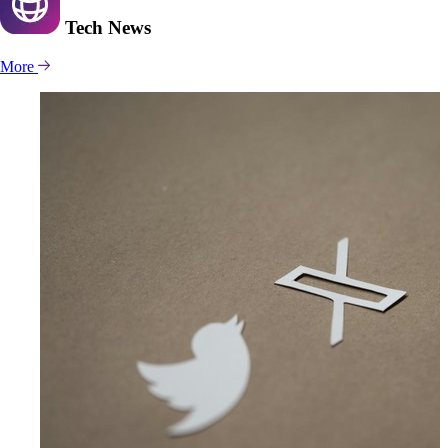
Tech
News
More