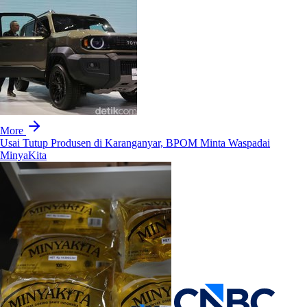
More
Usai Tutup Produsen di Karanganyar, BPOM Minta Waspadai
MinyaKita