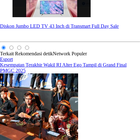
Diskon Jumbo LED TV 43 Inch di Transmart Full Day Sale
Terkait
Rekomendasi
detikNetwork
Populer
Esport
Kesempatan Terakhir Wakil RI Alter Ego Tampil di Grand Final
PMGC 2025